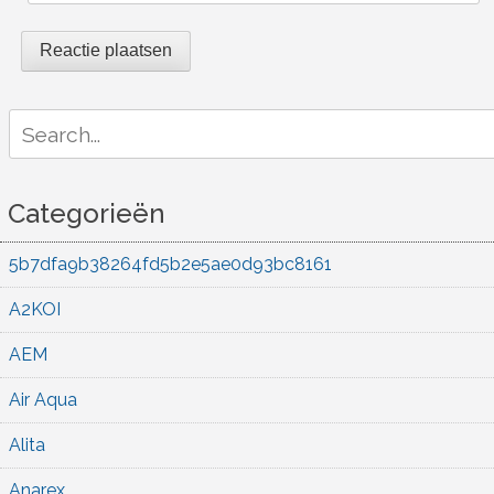
Search
for:
Categorieën
5b7dfa9b38264fd5b2e5ae0d93bc8161
A2KOI
AEM
Air Aqua
Alita
Anarex