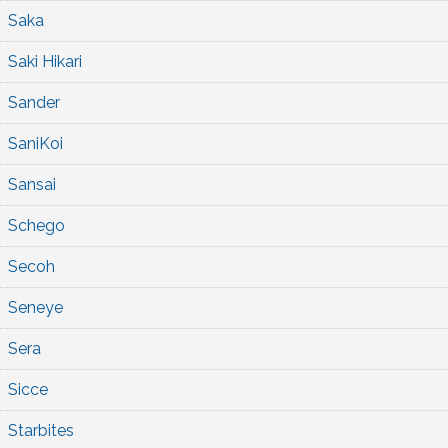
Saka
Saki Hikari
Sander
SaniKoi
Sansai
Schego
Secoh
Seneye
Sera
Sicce
Starbites