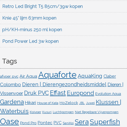
Retro Led Bright T5 85cm/39w kopen
Knie 45° lijm 63mm kopen
pH/KH-minus 250 ml kopen
Pond Power Led 3w kopen
Tags
Aquaforte
AquaKing
Air Aqua
afvoer pvc
Claber
Dieren | Dierengezondheidsmiddel
Colombo
Dieren |
Effast
Europond
Druk PVC
Vissenvoer
Evolution Aqua
Gardena
Klussen |
Hikari
HoZelock
House of Kata
JBL
Juwel
Waterbuis
Koivoer
Kusuri
Luchtpompen
Niet Regelbare Vijverpompen
Oase
Superfish
Sera
Pontec
Pond Pro
PVC
SaniKoi