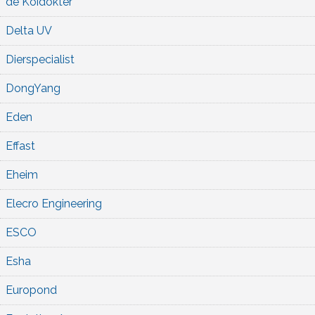
de Koidokter
Delta UV
Dierspecialist
DongYang
Eden
Effast
Eheim
Elecro Engineering
ESCO
Esha
Europond