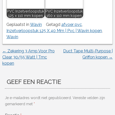
PVC Inzetverloopstuk
PVC Inzetverloopstuk
125 x 110 mm kopen
160 x 110 mm kopen
Geplaatst in
Wavin
Getagd
afvoer pvc
,
Inzetverloopstuk 125 X 40 Mm | Pvc | Wavin kopen
,
Wavin
←
Zekering 3 Amp Voor Pro
Duct Tape Multi-Purpose |
Berichtnavigatie
Clear 30/55 Watt | Tmc
Griffon kopen
→
kopen
GEEF EEN REACTIE
Je e-mailadres wordt niet gepubliceerd.
Vereiste velden zijn
gemarkeerd met
*