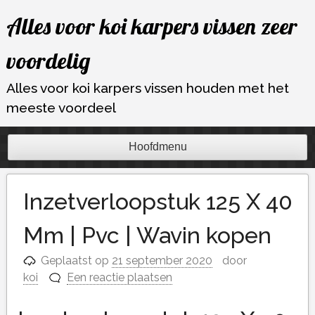
Ga
Alles voor koi karpers vissen zeer
naar
de
voordelig
inhoud
Alles voor koi karpers vissen houden met het
meeste voordeel
Hoofdmenu
Inzetverloopstuk 125 X 40
Mm | Pvc | Wavin kopen
Geplaatst op
21 september 2020
door
koi
Een reactie plaatsen