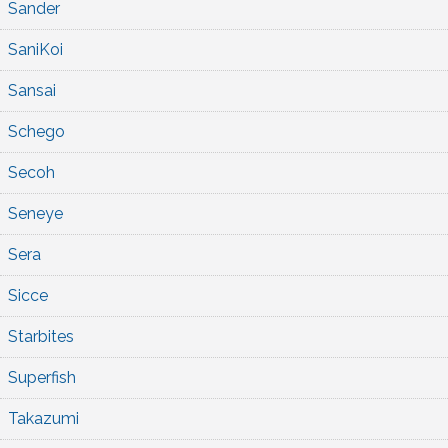
Sander
SaniKoi
Sansai
Schego
Secoh
Seneye
Sera
Sicce
Starbites
Superfish
Takazumi