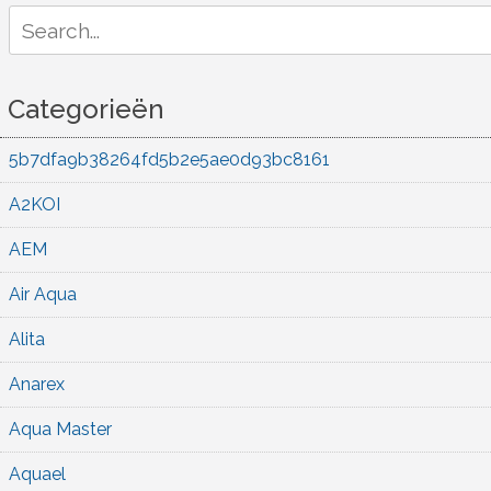
Search
for:
Categorieën
5b7dfa9b38264fd5b2e5ae0d93bc8161
A2KOI
AEM
Air Aqua
Alita
Anarex
Aqua Master
Aquael