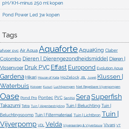
pH/KH-minus 250 ml kopen
Pond Power Led 3w kopen
Tags
Aquaforte
AquaKing
Air Aqua
afvoer pvc
Claber
Dieren | Dierengezondheidsmiddel
Colombo
Dieren |
Effast
Europond
Druk PVC
Vissenvoer
Evolution Aqua
Gardena
Klussen |
Hikari
HoZelock
House of Kata
JBL
Juwel
Waterbuis
Koivoer
Kusuri
Luchtpompen
Niet Regelbare Vijverpompen
Oase
Superfish
Sera
Pontec
Pond Pro
PVC
SaniKoi
Takazumi
Tuin | Beluchting
Tuin |
Tetra
Tuin | Algenbestrijding
Tuin |
Beluchtingspomp
Tuin | Filtermateriaal
Tuin | Lichtbron
Vijverpomp
Velda
Vivani
VDL
VT
Vijveraanleg & Vijverbouw