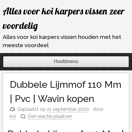
Ga
Alles voor koi karpers vissen zeer
naar
de
voordelig
inhoud
Alles voor koi karpers vissen houden met het
meeste voordeel
Hoofdmenu
Dubbele Lijmmof 110 Mm
| Pvc | Wavin kopen
Geplaatst op
21 september 2020
door
koi
Een reactie plaatsen