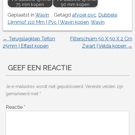
75 mm kopen
90 mm kopen
Geplaatst in
Wavin
Getagd
afvoer pvc
,
Dubbele
Lijmmof 110 Mm | Pvc | Wavin kopen
,
Wavin
←
Terugslagklep Teflon
Filterschuim 50 X 50 X 2 Cm
Berichtnavigatie
25mm | Effast kopen
Zwart | Velda kopen
→
GEEF EEN REACTIE
Je e-mailadres wordt niet gepubliceerd.
Vereiste velden zijn
gemarkeerd met
*
Reactie
*