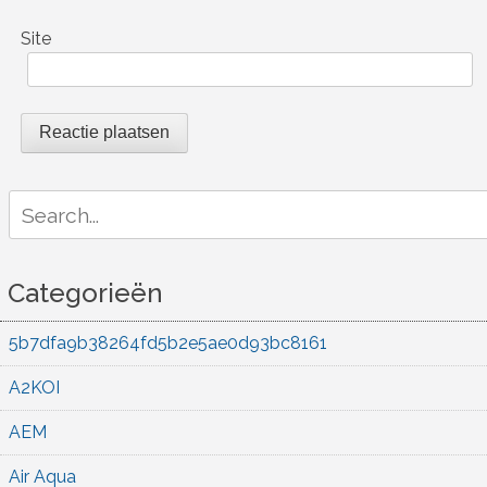
Site
Search
for:
Categorieën
5b7dfa9b38264fd5b2e5ae0d93bc8161
A2KOI
AEM
Air Aqua