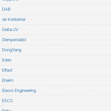
DAB
de Koidokter
Delta UV
Dierspecialist
DongYang
Eden
Effast
Eheim
Elecro Engineering
ESCO
Esha