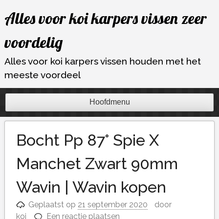
Ga
Alles voor koi karpers vissen zeer
naar
de
voordelig
inhoud
Alles voor koi karpers vissen houden met het
meeste voordeel
Hoofdmenu
Bocht Pp 87° Spie X
Manchet Zwart 90mm
Wavin | Wavin kopen
Geplaatst op
21 september 2020
door
koi
Een reactie plaatsen