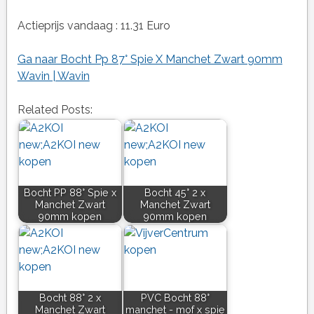
Actieprijs vandaag : 11.31 Euro
Ga naar Bocht Pp 87° Spie X Manchet Zwart 90mm
Wavin | Wavin
Related Posts:
Bocht PP 88° Spie x
Bocht 45° 2 x
Manchet Zwart
Manchet Zwart
90mm kopen
90mm kopen
Bocht 88° 2 x
PVC Bocht 88°
Manchet Zwart
manchet - mof x spie