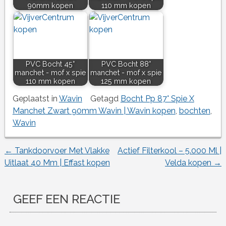
90mm kopen
110 mm kopen
PVC Bocht 45°
PVC Bocht 88°
manchet - mof x spie
manchet - mof x spie
110 mm kopen
125 mm kopen
Geplaatst in
Wavin
Getagd
Bocht Pp 87° Spie X
Manchet Zwart 90mm Wavin | Wavin kopen
,
bochten
,
Wavin
←
Tankdoorvoer Met Vlakke
Actief Filterkool – 5.000 Ml |
Berichtnavigatie
Uitlaat 40 Mm | Effast kopen
Velda kopen
→
GEEF EEN REACTIE