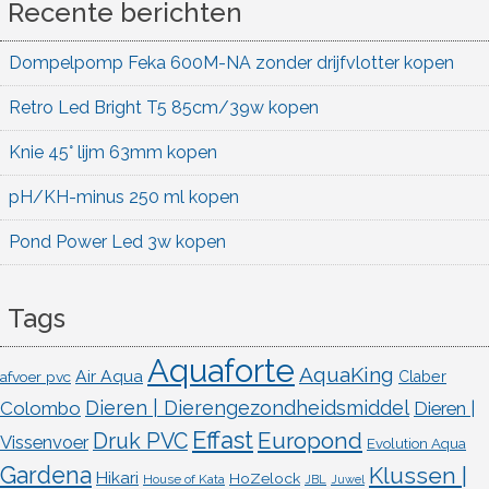
Recente berichten
Dompelpomp Feka 600M-NA zonder drijfvlotter kopen
Retro Led Bright T5 85cm/39w kopen
Knie 45° lijm 63mm kopen
pH/KH-minus 250 ml kopen
Pond Power Led 3w kopen
Tags
Aquaforte
AquaKing
Air Aqua
afvoer pvc
Claber
Dieren | Dierengezondheidsmiddel
Colombo
Dieren |
Effast
Europond
Druk PVC
Vissenvoer
Evolution Aqua
Gardena
Klussen |
Hikari
HoZelock
House of Kata
JBL
Juwel