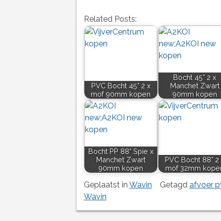
Related Posts:
Bocht 45° 2 x
PVC Bocht 45° 2 x
Manchet Zwart
mof 90mm kopen
90mm kopen
Bocht PP 88° Spie x
Manchet Zwart
PVC Bocht 88° 2 
90mm kopen
mof 32mm kope
Geplaatst in
Wavin
Getagd
afvoer p
Wavin