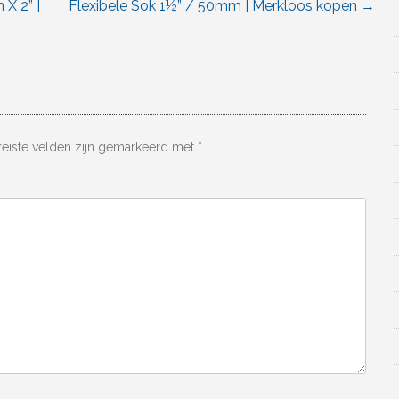
X 2” |
Flexibele Sok 1½” / 50mm | Merkloos kopen
→
reiste velden zijn gemarkeerd met
*