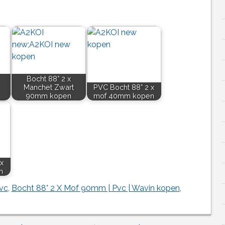
Bocht 88° 2 x
Manchet Zwart
PVC Bocht 88° 2 x
90mm kopen
mof 40mm kopen
x
n
vc
,
Bocht 88° 2 X Mof 90mm | Pvc | Wavin kopen
,