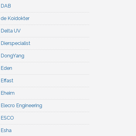
DAB
de Koidokter
Delta UV
Dierspecialist
DongYang
Eden
Effast
Eheim
Elecro Engineering
ESCO
Esha