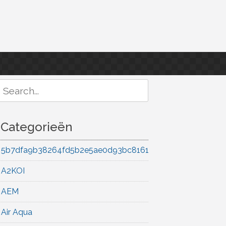
Search
or:
Categorieën
5b7dfa9b38264fd5b2e5ae0d93bc8161
A2KOI
AEM
Air Aqua