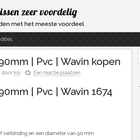
vissen zeer voordelig
ouden met het meeste voordeel
dities
 90mm | Pvc | Wavin kopen
f
door
koi
Een reactie plaatsen
 90mm | Pvc | Wavin 1674
f verbinding en een diameter van 90 mm