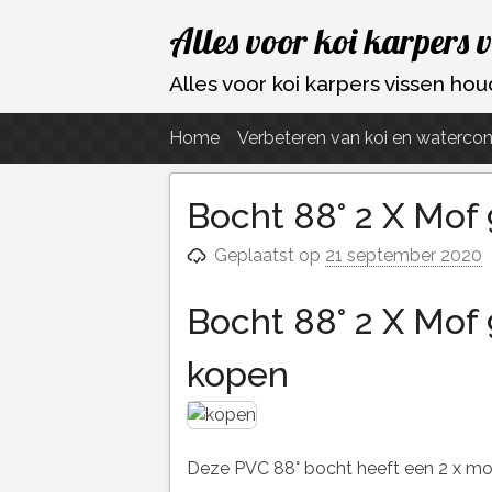
Ga
Alles voor koi karpers 
naar
de
Alles voor koi karpers vissen h
inhoud
Home
Verbeteren van koi en watercon
Bocht 88° 2 X Mof
Geplaatst op
21 september 2020
Bocht 88° 2 X Mof
kopen
Deze PVC 88° bocht heeft een 2 x mo