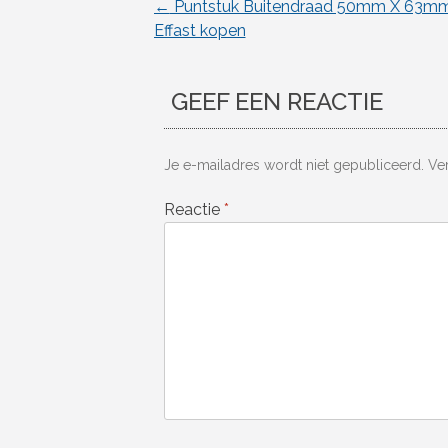
←
Puntstuk Buitendraad 50mm X 63mm 
Berichtnavigatie
Effast kopen
GEEF EEN REACTIE
Je e-mailadres wordt niet gepubliceerd.
Ve
Reactie
*