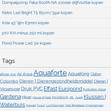
Dompelpomp Feka 600M-NA zonder drijfvlotter kopen
Retro Led Bright T5 85cm/39w kopen
Knie 45° lijm 63mm kopen
pH/KH-minus 250 ml kopen
Pond Power Led 3w kopen
Tags
Aquaforte
AquaKing
Air Aqua
afvoer pvc
Claber
Dieren | Dierengezondheidsmiddel
Colombo
Dieren |
Effast
Europond
Druk PVC
Vissenvoer
Evolution Aqua
Gardena
Klussen |
Hikari
HoZelock
House of Kata
JBL
Juwel
Waterbuis
Koivoer
Kusuri
Luchtpompen
Niet Regelbare Vijverpompen