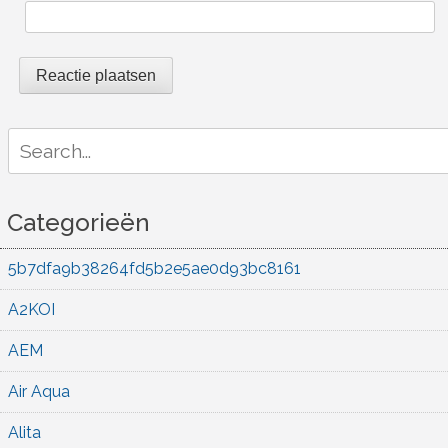
Search
for:
Categorieën
5b7dfa9b38264fd5b2e5ae0d93bc8161
A2KOI
AEM
Air Aqua
Alita