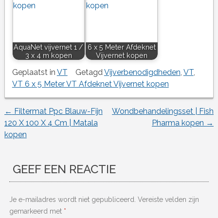
AquaNet vijvernet 1 /
6 x 5 Meter Afdeknet
3 x 4 m kopen
Vijvernet kopen
Geplaatst in
VT
Getagd
Vijverbenodigdheden
,
VT
,
VT 6 x 5 Meter VT Afdeknet Vijvernet kopen
←
Filtermat Ppc Blauw-Fijn
Wondbehandelingsset | Fish
Berichtnavigatie
120 X 100 X 4 Cm | Matala
Pharma kopen
→
kopen
GEEF EEN REACTIE
Je e-mailadres wordt niet gepubliceerd.
Vereiste velden zijn
gemarkeerd met
*