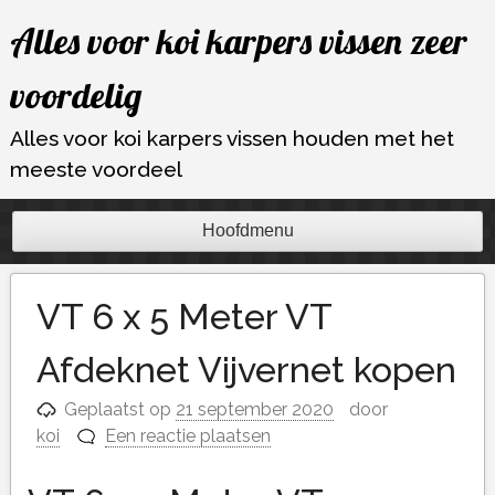
Ga
Alles voor koi karpers vissen zeer
naar
de
voordelig
inhoud
Alles voor koi karpers vissen houden met het
meeste voordeel
Hoofdmenu
VT 6 x 5 Meter VT
Afdeknet Vijvernet kopen
Geplaatst op
21 september 2020
door
koi
Een reactie plaatsen