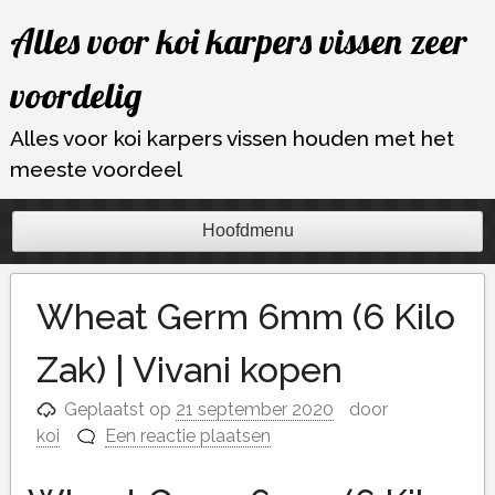
Ga
Alles voor koi karpers vissen zeer
naar
de
voordelig
inhoud
Alles voor koi karpers vissen houden met het
meeste voordeel
Hoofdmenu
Wheat Germ 6mm (6 Kilo
Zak) | Vivani kopen
Geplaatst op
21 september 2020
door
koi
Een reactie plaatsen