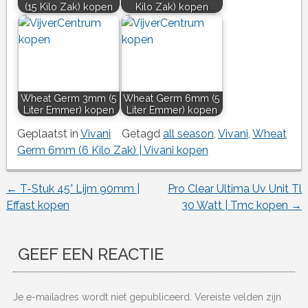
(15 Kilo Zak) kopen
Kilo Zak) kopen
Wheat Germ 3mm (5
Wheat Germ 6mm (5
Liter Emmer) kopen
Liter Emmer) kopen
Geplaatst in
Vivani
Getagd
all season
,
Vivani
,
Wheat
Germ 6mm (6 Kilo Zak) | Vivani kopen
←
T-Stuk 45° Lijm 90mm |
Pro Clear Ultima Uv Unit Tl
Berichtnavigatie
Effast kopen
30 Watt | Tmc kopen
→
GEEF EEN REACTIE
Je e-mailadres wordt niet gepubliceerd.
Vereiste velden zijn