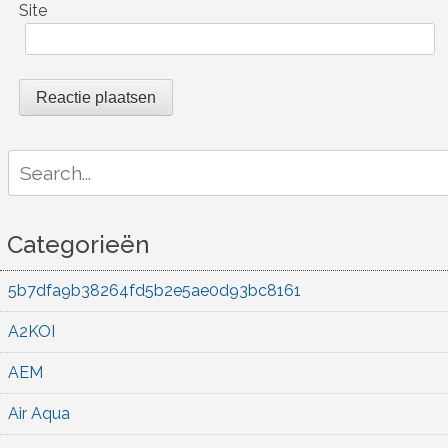
Site
Search
for:
Categorieën
5b7dfa9b38264fd5b2e5ae0d93bc8161
A2KOI
AEM
Air Aqua