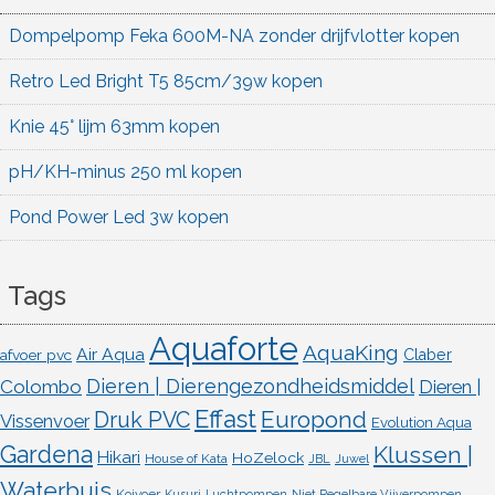
Dompelpomp Feka 600M-NA zonder drijfvlotter kopen
Retro Led Bright T5 85cm/39w kopen
Knie 45° lijm 63mm kopen
pH/KH-minus 250 ml kopen
Pond Power Led 3w kopen
Tags
Aquaforte
AquaKing
Air Aqua
afvoer pvc
Claber
Dieren | Dierengezondheidsmiddel
Colombo
Dieren |
Effast
Europond
Druk PVC
Vissenvoer
Evolution Aqua
Gardena
Klussen |
Hikari
HoZelock
House of Kata
JBL
Juwel
Waterbuis
Koivoer
Kusuri
Luchtpompen
Niet Regelbare Vijverpompen