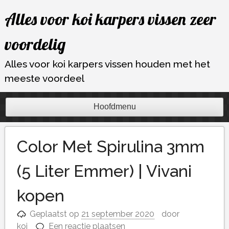
Ga
Alles voor koi karpers vissen zeer
naar
de
voordelig
inhoud
Alles voor koi karpers vissen houden met het
meeste voordeel
Hoofdmenu
Color Met Spirulina 3mm
(5 Liter Emmer) | Vivani
kopen
Geplaatst op
21 september 2020
door
koi
Een reactie plaatsen