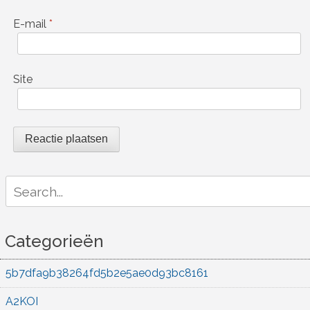
E-mail
*
Site
Search
for:
Categorieën
5b7dfa9b38264fd5b2e5ae0d93bc8161
A2KOI