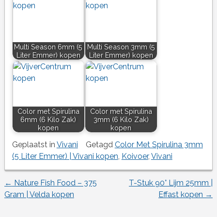
Multi Season 6mm (5
Multi Season 3mm (5
Liter Emmer) kopen
Liter Emmer) kopen
Color met Spirulina
Color met Spirulina
6mm (6 Kilo Zak)
3mm (6 Kilo Zak)
kopen
kopen
Geplaatst in
Vivani
Getagd
Color Met Spirulina 3mm
(5 Liter Emmer) | Vivani kopen
,
Koivoer
,
Vivani
←
Nature Fish Food – 375
T-Stuk 90° Lijm 25mm |
Berichtnavigatie
Gram | Velda kopen
Effast kopen
→