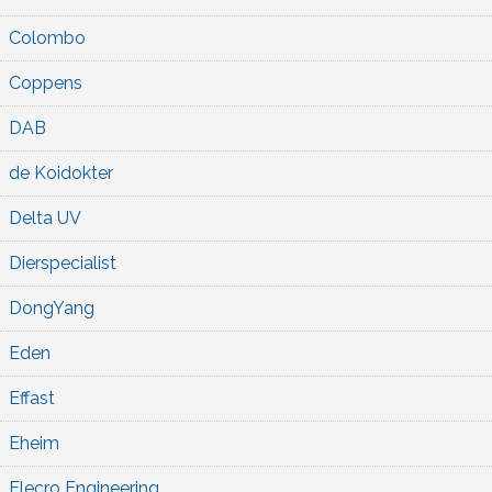
Colombo
Coppens
DAB
de Koidokter
Delta UV
Dierspecialist
DongYang
Eden
Effast
Eheim
Elecro Engineering