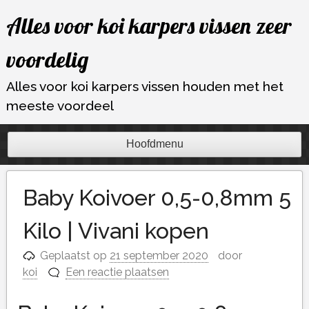
Ga
Alles voor koi karpers vissen zeer
naar
de
voordelig
inhoud
Alles voor koi karpers vissen houden met het
meeste voordeel
Hoofdmenu
Baby Koivoer 0,5-0,8mm 5
Kilo | Vivani kopen
Geplaatst op
21 september 2020
door
koi
Een reactie plaatsen