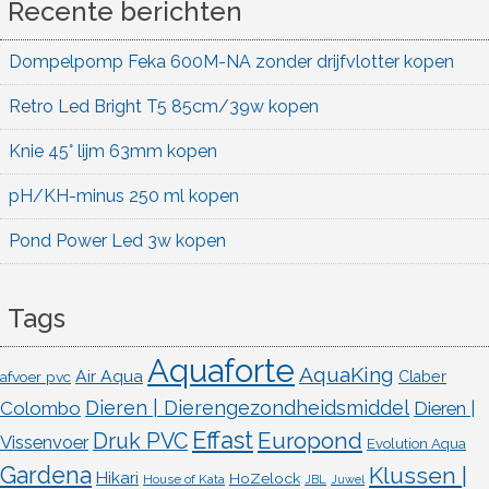
Recente berichten
Dompelpomp Feka 600M-NA zonder drijfvlotter kopen
Retro Led Bright T5 85cm/39w kopen
Knie 45° lijm 63mm kopen
pH/KH-minus 250 ml kopen
Pond Power Led 3w kopen
Tags
Aquaforte
AquaKing
Air Aqua
afvoer pvc
Claber
Dieren | Dierengezondheidsmiddel
Colombo
Dieren |
Effast
Europond
Druk PVC
Vissenvoer
Evolution Aqua
Gardena
Klussen |
Hikari
HoZelock
House of Kata
JBL
Juwel