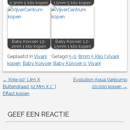
0,3mm 5 kilo kopen
1,5mm 5 kilo kopen
Baby Koivoer 1,5-
Baby Koivoer 1,2-
2mm 1 kilo kopen
1,5mm 1 kilo kopen
Geplaatst in
Vivani
Getagd
5-0
,
8mm 5 Kilo | Vivani
kopen
,
Baby Koivoer
,
Baby Koivoer 0
,
Vivani
←
Knie 90° Lijm X
Evolution Aqua Varipump
Berichtnavigatie
Buitendraad 32 Mm X 1″ |
20.000 kopen
→
Effast kopen
GEEF EEN REACTIE