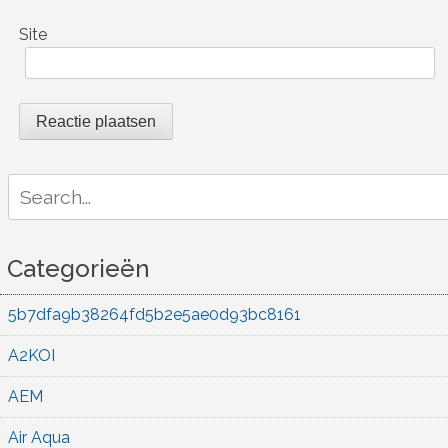
Site
Search
for:
Categorieën
5b7dfa9b38264fd5b2e5ae0d93bc8161
A2KOI
AEM
Air Aqua