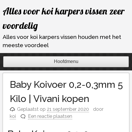
Ga
Alles voor koi karpers vissen zeer
naar
de
voordelig
inhoud
Alles voor koi karpers vissen houden met het
meeste voordeel
Hoofdmenu
Baby Koivoer 0,2-0,3mm 5
Kilo | Vivani kopen
Geplaatst op
21 september 2020
door
koi
Een reactie plaatsen