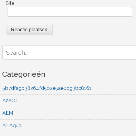
Site
Search
for:
Categorieën
5b7dfa9b38264fd5b2e5ae0d93bc8161
A2KOI
AEM
Air Aqua