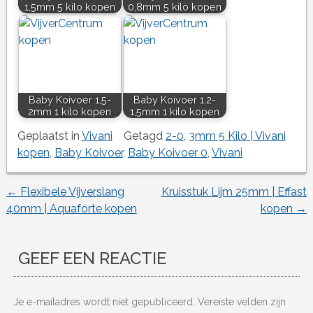
1,5mm 5 kilo kopen
0,8mm 5 kilo kopen
Baby Koivoer 1,5-
Baby Koivoer 1,2-
2mm 1 kilo kopen
1,5mm 1 kilo kopen
Geplaatst in
Vivani
Getagd
2-0
,
3mm 5 Kilo | Vivani
kopen
,
Baby Koivoer
,
Baby Koivoer 0
,
Vivani
←
Flexibele Vijverslang
Kruisstuk Lijm 25mm | Effast
Berichtnavigatie
40mm | Aquaforte kopen
kopen
→
GEEF EEN REACTIE
Je e-mailadres wordt niet gepubliceerd.
Vereiste velden zijn