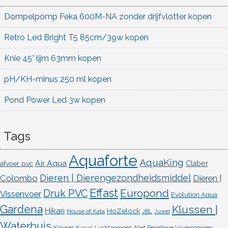
Dompelpomp Feka 600M-NA zonder drijfvlotter kopen
Retro Led Bright T5 85cm/39w kopen
Knie 45° lijm 63mm kopen
pH/KH-minus 250 ml kopen
Pond Power Led 3w kopen
Tags
Aquaforte
AquaKing
Air Aqua
afvoer pvc
Claber
Dieren | Dierengezondheidsmiddel
Colombo
Dieren |
Effast
Europond
Druk PVC
Vissenvoer
Evolution Aqua
Gardena
Klussen |
Hikari
HoZelock
House of Kata
JBL
Juwel
Waterbuis
Koivoer
Kusuri
Luchtpompen
Niet Regelbare Vijverpompen