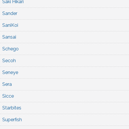
Saki Hikari
Sander
SaniKoi
Sansai
Schego
Secoh
Seneye
Sera
Sicce
Starbites
Superfish