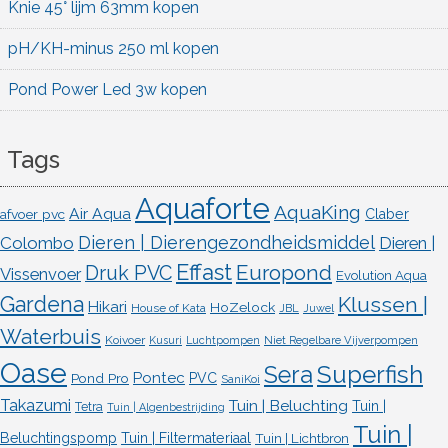
Knie 45° lijm 63mm kopen
pH/KH-minus 250 ml kopen
Pond Power Led 3w kopen
Tags
Aquaforte
AquaKing
Air Aqua
afvoer pvc
Claber
Dieren | Dierengezondheidsmiddel
Colombo
Dieren |
Effast
Europond
Druk PVC
Vissenvoer
Evolution Aqua
Gardena
Klussen |
Hikari
HoZelock
House of Kata
JBL
Juwel
Waterbuis
Koivoer
Kusuri
Luchtpompen
Niet Regelbare Vijverpompen
Oase
Superfish
Sera
Pontec
Pond Pro
PVC
SaniKoi
Takazumi
Tuin | Beluchting
Tuin |
Tetra
Tuin | Algenbestrijding
Tuin |
Beluchtingspomp
Tuin | Filtermateriaal
Tuin | Lichtbron