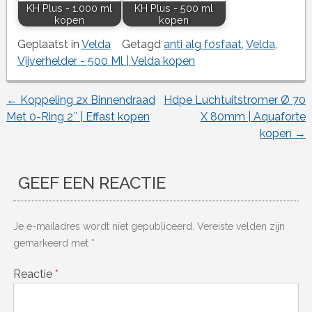
KH Plus - 1.000 ml
KH Plus - 500 ml
kopen
kopen
Geplaatst in
Velda
Getagd
anti alg fosfaat
,
Velda
,
Vijverhelder - 500 Ml | Velda kopen
←
Koppeling 2x Binnendraad
Hdpe Luchtuitstromer Ø 70
Berichtnavigatie
Met 0-Ring 2″ | Effast kopen
X 80mm | Aquaforte
kopen
→
GEEF EEN REACTIE
Je e-mailadres wordt niet gepubliceerd.
Vereiste velden zijn
gemarkeerd met
*
Reactie
*