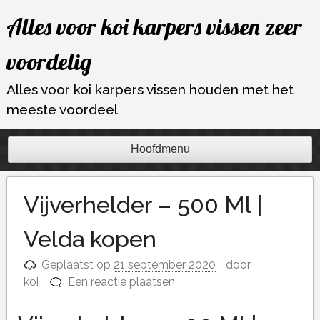
Ga
Alles voor koi karpers vissen zeer
naar
de
voordelig
inhoud
Alles voor koi karpers vissen houden met het
meeste voordeel
Hoofdmenu
Vijverhelder – 500 Ml |
Velda kopen
Geplaatst op
21 september 2020
door
koi
Een reactie plaatsen