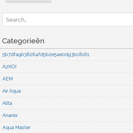
Search
for:
Categorieën
5b7dfa9b38264fd5b2e5ae0d93bc8161
A2KOI
AEM
Air Aqua
Alita
Anarex
Aqua Master