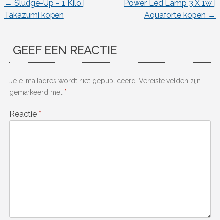
←
Sludge-Up – 1 Kilo |
Power Led Lamp 3 X 1w |
Berichtnavigatie
Takazumi kopen
Aquaforte kopen
→
GEEF EEN REACTIE
Je e-mailadres wordt niet gepubliceerd.
Vereiste velden zijn
gemarkeerd met
*
Reactie
*