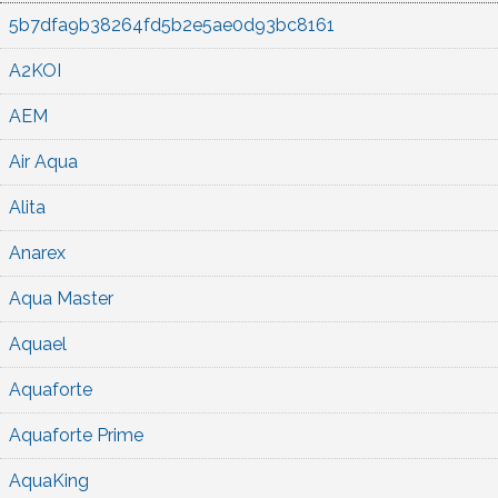
5b7dfa9b38264fd5b2e5ae0d93bc8161
A2KOI
AEM
Air Aqua
Alita
Anarex
Aqua Master
Aquael
Aquaforte
Aquaforte Prime
AquaKing