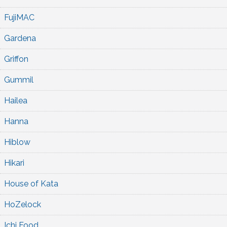
FujiMAC
Gardena
Griffon
Gummil
Hailea
Hanna
Hiblow
Hikari
House of Kata
HoZelock
Ichi Food