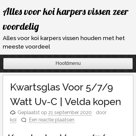
Ga
Alles voor koi karpers vissen zeer
naar
de
voordelig
inhoud
Alles voor koi karpers vissen houden met het
meeste voordeel
Hoofdmenu
Kwartsglas Voor 5/7/9
Watt Uv-C | Velda kopen
Geplaatst op
21 september 2020
door
koi
Een reactie plaatsen