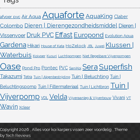
Aquaforte
AquaKing
Air Aqua
afvoer pvc
Claber
Dieren | Dierengezondheidsmiddel
Colombo
Dieren |
Effast
Europond
Druk PVC
Vissenvoer
Evolution Aqua
Gardena
Klussen |
Hikari
HoZelock
House of Kata
JBL
Juwel
Waterbuis
Koivoer
Kusuri
Luchtpompen
Niet Regelbare Vijverpompen
Oase
Superfish
Sera
Pontec
Pond Pro
PVC
SaniKoi
Takazumi
Tuin | Beluchting
Tuin |
Tetra
Tuin | Algenbestrijding
Tuin |
Beluchtingspomp
Tuin | Filtermateriaal
Tuin | Lichtbron
Vijverpomp
Velda
Vivani
VDL
VT
Vijveraanleg & Vijverbouw
Wavin
Xclear
Copyright 2026 , Alles voor koi karpers vissen zeer voordelig
,
Theme
by
Tech Reviews