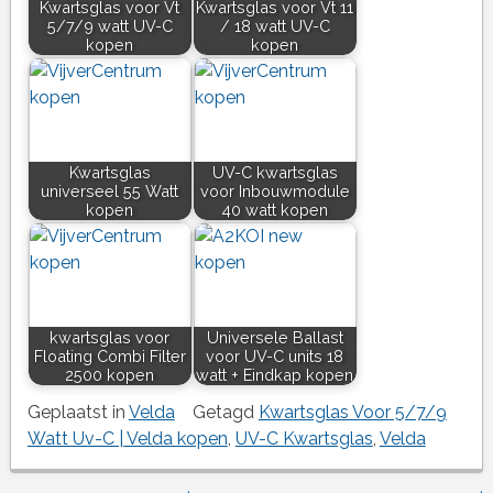
Kwartsglas voor Vt
Kwartsglas voor Vt 11
5/7/9 watt UV-C
/ 18 watt UV-C
kopen
kopen
Kwartsglas
UV-C kwartsglas
universeel 55 Watt
voor Inbouwmodule
kopen
40 watt kopen
kwartsglas voor
Universele Ballast
Floating Combi Filter
voor UV-C units 18
2500 kopen
watt + Eindkap kopen
Geplaatst in
Velda
Getagd
Kwartsglas Voor 5/7/9
Watt Uv-C | Velda kopen
,
UV-C Kwartsglas
,
Velda