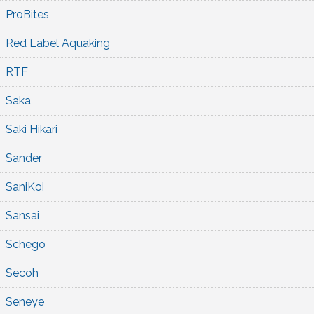
ProBites
Red Label Aquaking
RTF
Saka
Saki Hikari
Sander
SaniKoi
Sansai
Schego
Secoh
Seneye