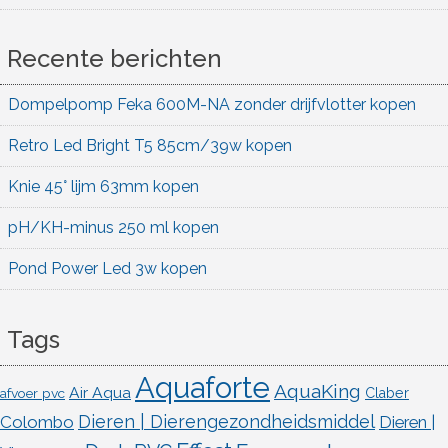
Recente berichten
Dompelpomp Feka 600M-NA zonder drijfvlotter kopen
Retro Led Bright T5 85cm/39w kopen
Knie 45° lijm 63mm kopen
pH/KH-minus 250 ml kopen
Pond Power Led 3w kopen
Tags
Aquaforte
AquaKing
Air Aqua
afvoer pvc
Claber
Dieren | Dierengezondheidsmiddel
Colombo
Dieren |