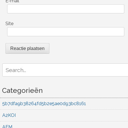
E-mail
*
Site
Search
for:
Categorieën
5b7dfa9b38264fd5b2e5ae0d93bc8161
A2KOI
AEM