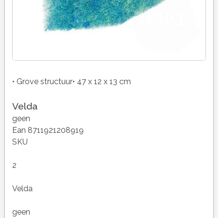
• Grove structuur• 47 x 12 x 13 cm
Velda
geen
Ean 8711921208919
SKU
2
Velda
geen