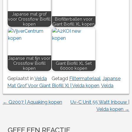
Japanse mat grof
voor Crossflow Biofill
Biofilterballen voor
kopen
Giant Biofill XL kopen
Japanse mat fijn voor
Crossflow Biofill
Giant Biofill XL Set
kopen
60000 kopen
Geplaatst in
Velda
Getagd
Filtermateriaal
,
Japanse
Mat Grof Voor Giant Biofill Xl | Velda kopen
,
Velda
←
Q2007 | Aquaking kopen
Uv-C Unit 55 Watt Inbouw |
Berichtnavigatie
Velda kopen
→
GEEF EEN REACTIE