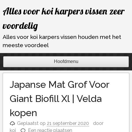
Ga
Alles voor koi karpers vissen zeer
naar
de
voordelig
inhoud
Alles voor koi karpers vissen houden met het
meeste voordeel
Hoofdmenu
Japanse Mat Grof Voor
Giant Biofill Xl | Velda
kopen
Geplaatst op
21 september 2020
door
koi
Een reactie plaatsen