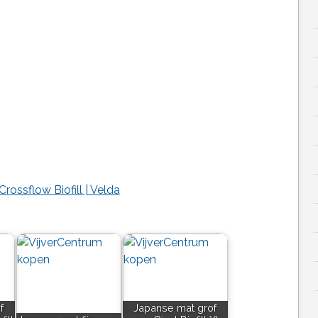
ossflow Biofill | Velda
f
Japanse mat grof