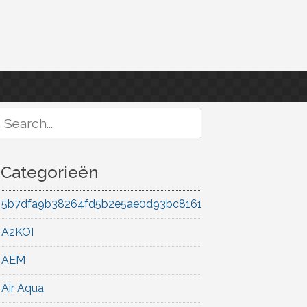
Search
or:
Categorieën
5b7dfa9b38264fd5b2e5ae0d93bc8161
A2KOI
AEM
Air Aqua