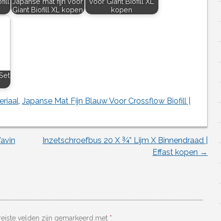
ill
Japanse mat fijn voor
voor Giant Biofill XL
Giant Biofill XL kopen
kopen
Set
eriaal
,
Japanse Mat Fijn Blauw Voor Crossflow Biofill |
avin
Inzetschroefbus 20 X ¾” Lijm X Binnendraad |
Effast kopen
→
reiste velden zijn gemarkeerd met
*