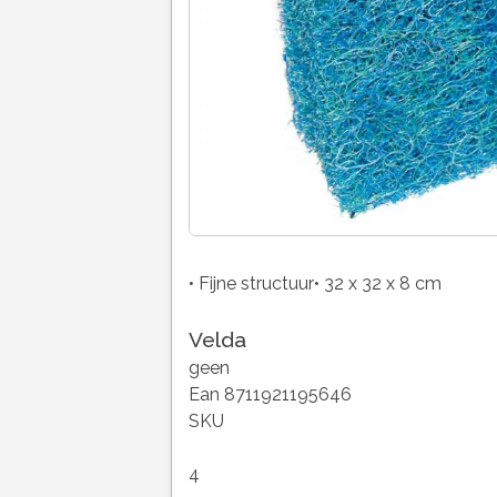
• Fijne structuur• 32 x 32 x 8 cm
Velda
geen
Ean 8711921195646
SKU
4