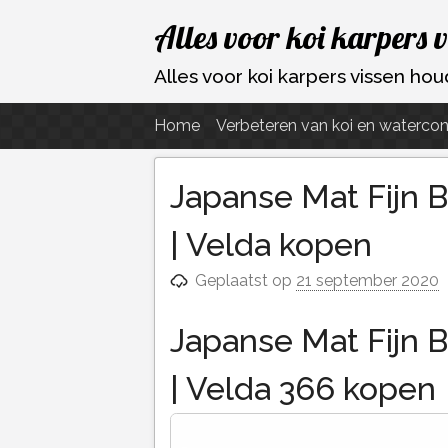
Ga
Alles voor koi karpers 
naar
de
Alles voor koi karpers vissen h
inhoud
Home
Verbeteren van koi en watercon
Japanse Mat Fijn B
| Velda kopen
Geplaatst op
21 september 2020
Japanse Mat Fijn B
| Velda 366 kopen