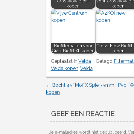
Crossflow Biofill
voor Crossflow Biof
kopen
kopen
Biofilterballen voor
Cross-Flow Biofill 
Giant Biofill XL kopen
kopen
Geplaatst in
Velda
Getagd
Filtermat
Velda kopen
,
Velda
←
Bocht 45° Mof X Spie 75mm | Pvc | W
Berichtnavigatie
kopen
GEEF EEN REACTIE
Je e-mailadres wordt niet gepubliceerd.
Ve