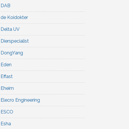
DAB
de Koidokter
Delta UV
Dierspecialist
DongYang
Eden
Effast
Eheim
Elecro Engineering
ESCO
Esha