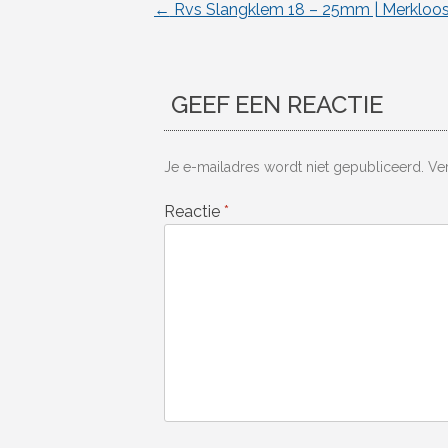
←
Rvs Slangklem 18 – 25mm | Merkloo
Berichtnavigatie
GEEF EEN REACTIE
Je e-mailadres wordt niet gepubliceerd.
Ve
Reactie
*