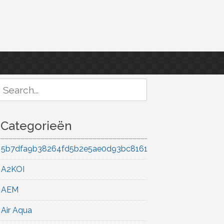
Search
or:
Categorieën
5b7dfa9b38264fd5b2e5ae0d93bc8161
A2KOI
AEM
Air Aqua