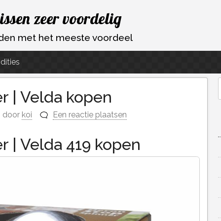
vissen zeer voordelig
ouden met het meeste voordeel
dities
r | Velda kopen
f
door
koi
Een reactie plaatsen
r | Velda 419 kopen