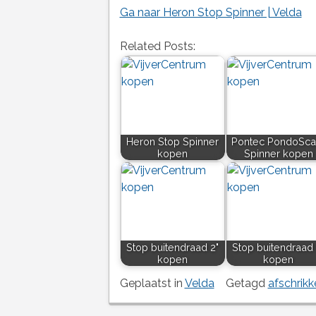
Ga naar Heron Stop Spinner | Velda
Related Posts:
Heron Stop Spinner
Pontec PondoSca
kopen
Spinner kopen
Stop buitendraad 2"
Stop buitendraad 
kopen
kopen
Geplaatst in
Velda
Getagd
afschrikk