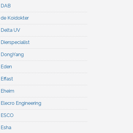
DAB
de Koidokter
Delta UV
Dierspecialist
DongYang
Eden
Effast
Eheim
Elecro Engineering
ESCO
Esha