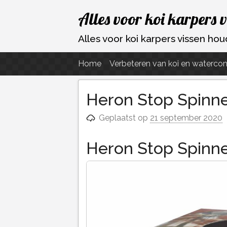
Ga
Alles voor koi karpers 
naar
de
Alles voor koi karpers vissen h
inhoud
Home
Verbeteren van koi en watercon
Heron Stop Spinne
Geplaatst op
21 september 2020
Heron Stop Spinne