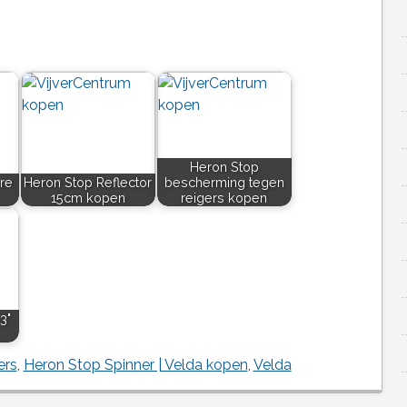
Heron Stop
re
Heron Stop Reflector
bescherming tegen
15cm kopen
reigers kopen
3"
ers
,
Heron Stop Spinner | Velda kopen
,
Velda