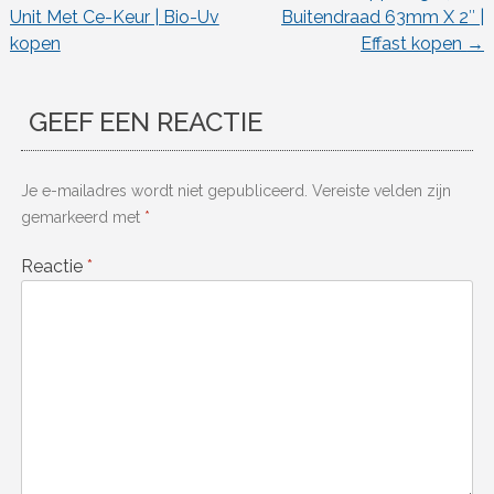
Berichtnavigatie
Unit Met Ce-Keur | Bio-Uv
Buitendraad 63mm X 2″ |
kopen
Effast kopen
→
GEEF EEN REACTIE
Je e-mailadres wordt niet gepubliceerd.
Vereiste velden zijn
gemarkeerd met
*
Reactie
*