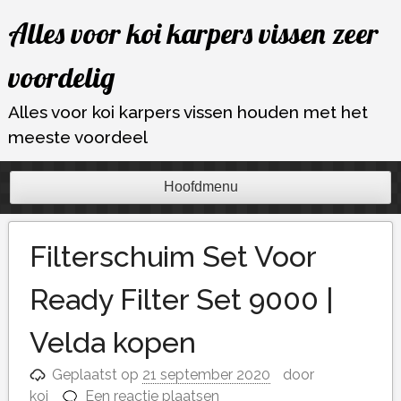
Ga
Alles voor koi karpers vissen zeer
naar
de
voordelig
inhoud
Alles voor koi karpers vissen houden met het
meeste voordeel
Hoofdmenu
Filterschuim Set Voor
Ready Filter Set 9000 |
Velda kopen
Geplaatst op
21 september 2020
door
koi
Een reactie plaatsen