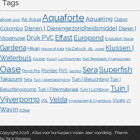
Tags
Aquaforte
AquaKing
Air Aqua
afvoer pvc
Claber
Dieren | Dierengezondheidsmiddel
Colombo
Dieren |
Effast
Europond
Druk PVC
Vissenvoer
Evolution Aqua
Gardena
Klussen |
Hikari
HoZelock
House of Kata
JBL
Juwel
Waterbuis
Koivoer
Kusuri
Luchtpompen
Niet Regelbare Vijverpompen
Oase
Superfish
Sera
Pontec
Pond Pro
PVC
SaniKoi
Takazumi
Tuin | Beluchting
Tuin |
Tetra
Tuin | Algenbestrijding
Tuin |
Beluchtingspomp
Tuin | Filtermateriaal
Tuin | Lichtbron
Vijverpomp
Velda
Vivani
VDL
VT
Vijveraanleg & Vijverbouw
Wavin
Xclear
Copyright 2026 , Alles voor koi karpers vissen zeer voordelig
,
Theme
by
Tech Reviews