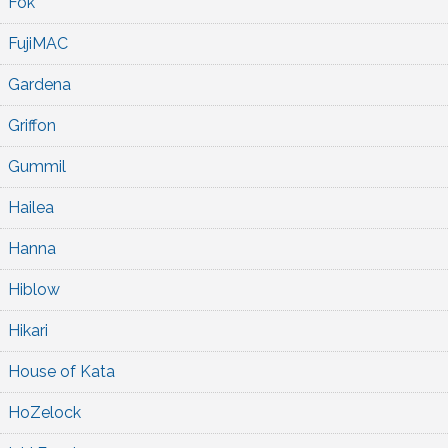
Fok
FujiMAC
Gardena
Griffon
Gummil
Hailea
Hanna
Hiblow
Hikari
House of Kata
HoZelock