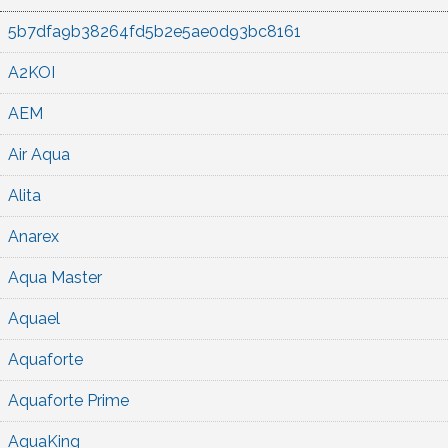
5b7dfa9b38264fd5b2e5ae0d93bc8161
A2KOI
AEM
Air Aqua
Alita
Anarex
Aqua Master
Aquael
Aquaforte
Aquaforte Prime
AquaKing