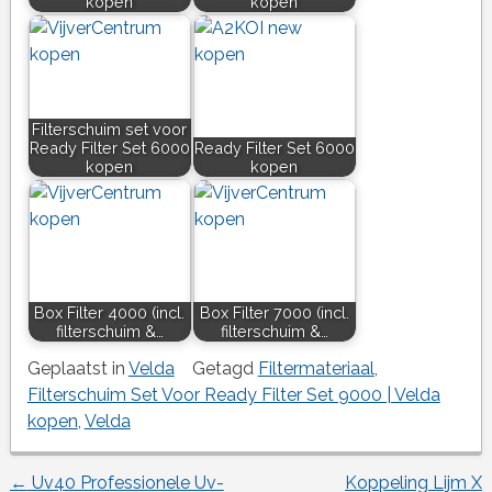
kopen
kopen
Filterschuim set voor
Ready Filter Set 6000
Ready Filter Set 6000
kopen
kopen
Box Filter 4000 (incl.
Box Filter 7000 (incl.
filterschuim &…
filterschuim &…
Geplaatst in
Velda
Getagd
Filtermateriaal
,
Filterschuim Set Voor Ready Filter Set 9000 | Velda
kopen
,
Velda
←
Uv40 Professionele Uv-
Koppeling Lijm X