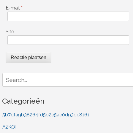
E-mail
*
Site
Search
for:
Categorieën
5b7dfa9b38264fd5b2e5ae0d93bc8161
A2KOI