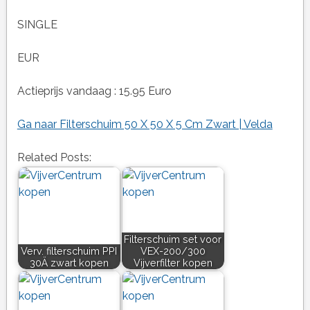
SINGLE
EUR
Actieprijs vandaag : 15.95 Euro
Ga naar Filterschuim 50 X 50 X 5 Cm Zwart | Velda
Related Posts:
Filterschuim set voor
Verv. filterschuim PPI
VEX-200/300
30Ä zwart kopen
Vijverfilter kopen