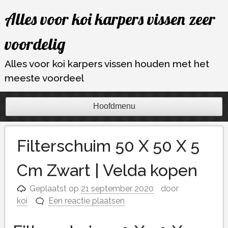
Ga
Alles voor koi karpers vissen zeer
naar
de
voordelig
inhoud
Alles voor koi karpers vissen houden met het
meeste voordeel
Hoofdmenu
Filterschuim 50 X 50 X 5
Cm Zwart | Velda kopen
Geplaatst op
21 september 2020
door
koi
Een reactie plaatsen