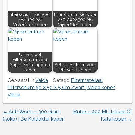
Filterschuim set voor
Filterschuim set voor
VEX-100 NG
VEX-200/300 NG
Vijverfilter kopen
Vijverfilter kopen
Universeel
Filterschuim voor
Super Fonteinpomp
Set filterschuim voor
kopen
PF-6000 kopen
Geplaatst in
Velda
Getagd
Filtermateriaal
,
Filterschuim 50 X 50 X 5 Cm Zwart | Velda kopen
,
Velda
←
Anti-Worm – 300 Gram
Mufex – 200 Ml | House Of
Berichtnavigatie
(50kb) | De Koidokter kopen
Kata kopen
→