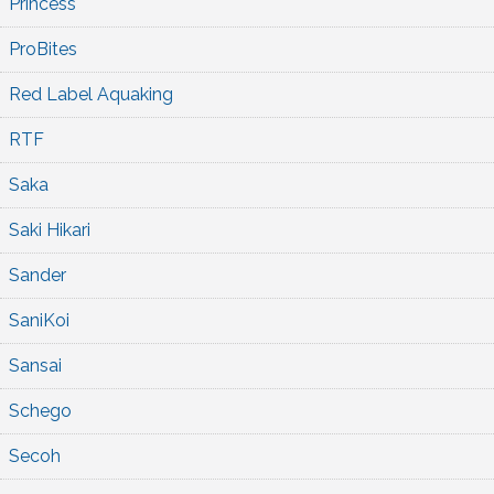
Princess
ProBites
Red Label Aquaking
RTF
Saka
Saki Hikari
Sander
SaniKoi
Sansai
Schego
Secoh