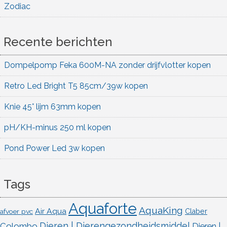
Zodiac
Recente berichten
Dompelpomp Feka 600M-NA zonder drijfvlotter kopen
Retro Led Bright T5 85cm/39w kopen
Knie 45° lijm 63mm kopen
pH/KH-minus 250 ml kopen
Pond Power Led 3w kopen
Tags
Aquaforte
AquaKing
Air Aqua
afvoer pvc
Claber
Dieren | Dierengezondheidsmiddel
Colombo
Dieren |