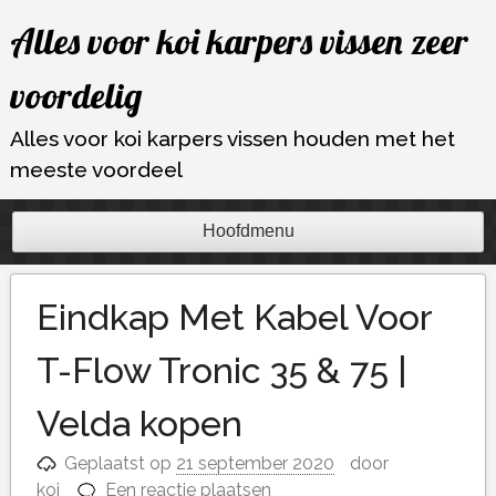
Ga
Alles voor koi karpers vissen zeer
naar
de
voordelig
inhoud
Alles voor koi karpers vissen houden met het
meeste voordeel
Hoofdmenu
Eindkap Met Kabel Voor
T-Flow Tronic 35 & 75 |
Velda kopen
Geplaatst op
21 september 2020
door
koi
Een reactie plaatsen