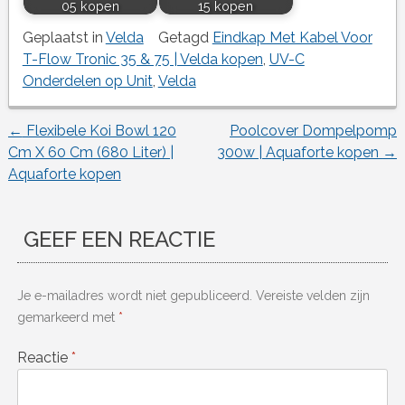
05 kopen
15 kopen
Geplaatst in
Velda
Getagd
Eindkap Met Kabel Voor
T-Flow Tronic 35 & 75 | Velda kopen
,
UV-C
Onderdelen op Unit
,
Velda
←
Flexibele Koi Bowl 120
Poolcover Dompelpomp
Berichtnavigatie
Cm X 60 Cm (680 Liter) |
300w | Aquaforte kopen
→
Aquaforte kopen
GEEF EEN REACTIE
Je e-mailadres wordt niet gepubliceerd.
Vereiste velden zijn
gemarkeerd met
*
Reactie
*