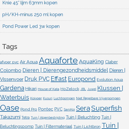
Knie 45° lijm 63mm kopen
pH/KH-minus 250 ml kopen
Pond Power Led 3w kopen
Tags
Aquaforte
AquaKing
Air Aqua
afvoer pvc
Claber
Dieren | Dierengezondheidsmiddel
Colombo
Dieren |
Effast
Europond
Druk PVC
Vissenvoer
Evolution Aqua
Gardena
Klussen |
Hikari
HoZelock
House of Kata
JBL
Juwel
Waterbuis
Koivoer
Kusuri
Luchtpompen
Niet Regelbare Vijverpompen
Oase
Superfish
Sera
Pontec
Pond Pro
PVC
SaniKoi
Takazumi
Tuin | Beluchting
Tuin |
Tetra
Tuin | Algenbestrijding
Tuin |
Beluchtingspomp
Tuin | Filtermateriaal
Tuin | Lichtbron