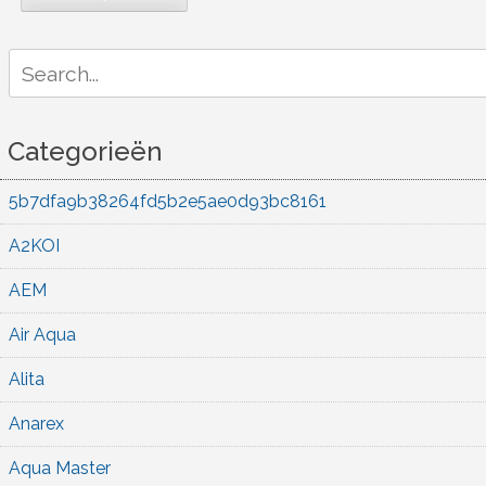
Search
for:
Categorieën
5b7dfa9b38264fd5b2e5ae0d93bc8161
A2KOI
AEM
Air Aqua
Alita
Anarex
Aqua Master