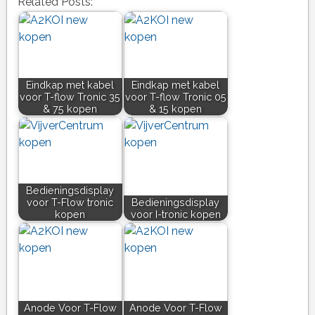
Related Posts:
Eindkap met kabel
Eindkap met kabel
voor T-flow Tronic 35
voor T-flow Tronic 05
& 75 kopen
& 15 kopen
Bedieningsdisplay
voor T-Flow tronic
Bedieningsdisplay
kopen
voor I-tronic kopen
Anode Voor T-Flow
Anode Voor T-Flow