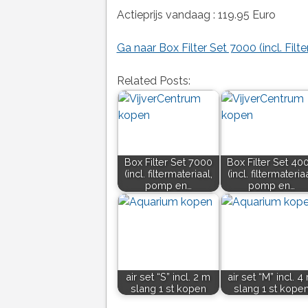
Actieprijs vandaag : 119.95 Euro
Ga naar Box Filter Set 7000 (incl. Fil
Related Posts:
Box Filter Set 7000
Box Filter Set 40
(incl. filtermateriaal,
(incl. filtermateriaa
pomp en…
pomp en…
air set “S” incl. 2 m
air set “M” incl. 4
slang 1 st kopen
slang 1 st kope