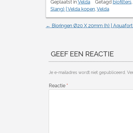
Geplaatst in
Velda
Getagd
biofilters
Slang) | Velda kopen
,
Velda
←
Bioringen Ø20 X 20mm (h) | Aquafor
Berichtnavigatie
GEEF EEN REACTIE
Je e-mailadres wordt niet gepubliceerd.
Ve
Reactie
*