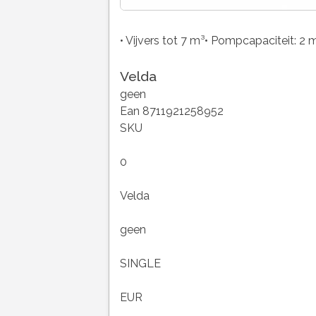
• Vijvers tot 7 m³• Pompcapaciteit: 2 
Velda
geen
Ean 8711921258952
SKU
0
Velda
geen
SINGLE
EUR