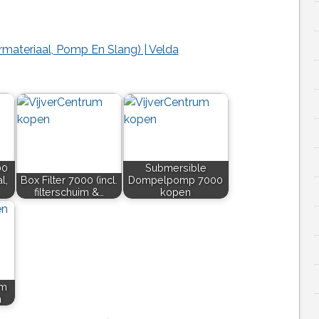
termateriaal, Pomp En Slang) | Velda
00
Submersible
l,
Box Filter 7000 (incl.
Dompelpomp 7000
filterschuim &…
kopen
 m
n