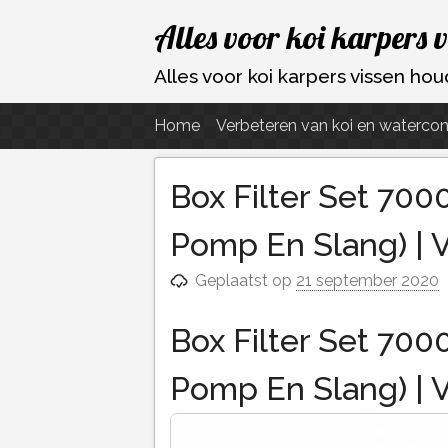
Ga
Alles voor koi karpers 
naar
de
Alles voor koi karpers vissen h
inhoud
Home
Verbeteren van koi en watercon
Box Filter Set 7000 
Pomp En Slang) | 
Geplaatst op
21 september 2020
Box Filter Set 7000 
Pomp En Slang) | 