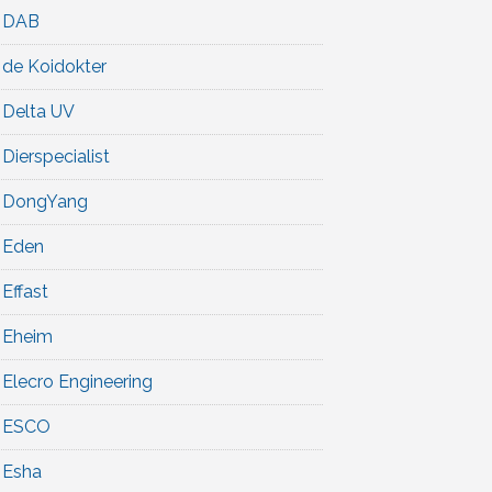
DAB
de Koidokter
Delta UV
Dierspecialist
DongYang
Eden
Effast
Eheim
Elecro Engineering
ESCO
Esha