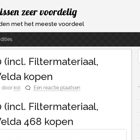
vissen zeer voordelig
ouden met het meeste voordeel
dities
(incl. Filtermateriaal,
f
Velda kopen
door
koi
Een reactie plaatsen
(incl. Filtermateriaal,
Velda 468 kopen