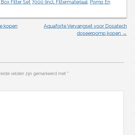
,
Box Filter Set 7000 (incl. Filtermateriaal
,
Pomp En
te kopen
Aquaforte Vervangset voor Dosatech
doseerpomp kopen
→
reiste velden zijn gemarkeerd met
*