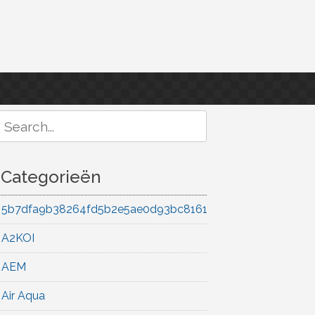
Search
or:
Categorieën
5b7dfa9b38264fd5b2e5ae0d93bc8161
A2KOI
AEM
Air Aqua