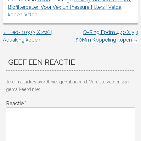
Biofilterballen Voor Vex En Pressure Filters | Velda
kopen
,
Velda
←
Led- 103 (3 X 2w) |
O-Ring Epdm 47,0 X 5,3
Berichtnavigatie
Aquaking kopen
50Mm Koppeling kopen
→
GEEF EEN REACTIE
Je e-mailadres wordt niet gepubliceerd.
Vereiste velden zijn
gemarkeerd met
*
Reactie
*