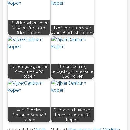
Biofilterballen voor
VEX en Pressure
Biofilterballen voor
filters kopen
Giant Biofill XL kopen
BG terugslagventiel
BG ontluchting
Pressure 6000
terugslagkl. Pressure
kopen
600 kopen
Voet ProMax
Rubberen bufferset
Pressure 6000/8
Pressure 6000/8
kopen
kopen
Geplaatst in
Velda
Getagd
Bewegend Bed Medium
,