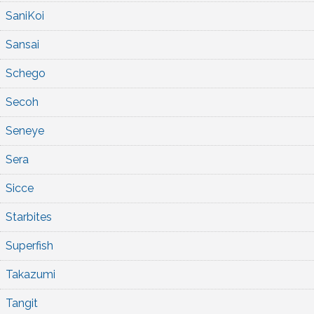
SaniKoi
Sansai
Schego
Secoh
Seneye
Sera
Sicce
Starbites
Superfish
Takazumi
Tangit