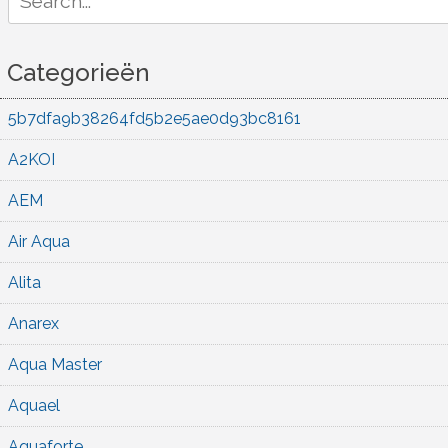
for:
Categorieën
5b7dfa9b38264fd5b2e5ae0d93bc8161
A2KOI
AEM
Air Aqua
Alita
Anarex
Aqua Master
Aquael
Aquaforte