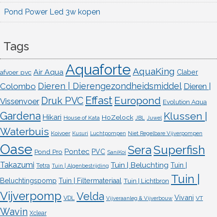
Pond Power Led 3w kopen
Tags
Aquaforte
AquaKing
Air Aqua
afvoer pvc
Claber
Dieren | Dierengezondheidsmiddel
Colombo
Dieren |
Effast
Europond
Druk PVC
Vissenvoer
Evolution Aqua
Gardena
Klussen |
Hikari
HoZelock
House of Kata
JBL
Juwel
Waterbuis
Koivoer
Kusuri
Luchtpompen
Niet Regelbare Vijverpompen
Oase
Superfish
Sera
Pontec
Pond Pro
PVC
SaniKoi
Takazumi
Tuin | Beluchting
Tuin |
Tetra
Tuin | Algenbestrijding
Tuin |
Beluchtingspomp
Tuin | Filtermateriaal
Tuin | Lichtbron
Vijverpomp
Velda
Vivani
VDL
VT
Vijveraanleg & Vijverbouw
Wavin
Xclear