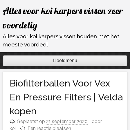
Ga
Alles voor koi karpers vissen zeer
naar
de
voordelig
inhoud
Alles voor koi karpers vissen houden met het
meeste voordeel
Hoofdmenu
Biofilterballen Voor Vex
En Pressure Filters | Velda
kopen
Geplaatst op
21 september 2020
door
koi
Een reactie plaatsen