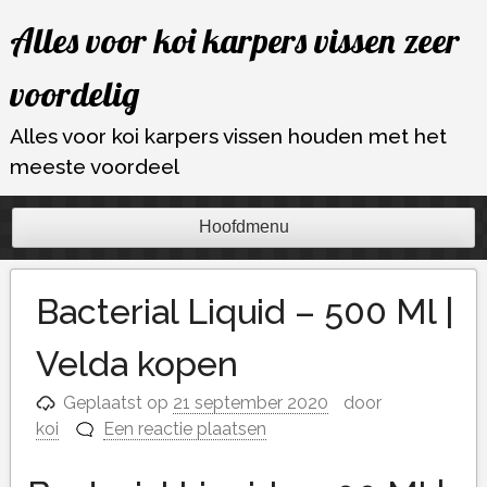
Ga
Alles voor koi karpers vissen zeer
naar
de
voordelig
inhoud
Alles voor koi karpers vissen houden met het
meeste voordeel
Hoofdmenu
Bacterial Liquid – 500 Ml |
Velda kopen
Geplaatst op
21 september 2020
door
koi
Een reactie plaatsen