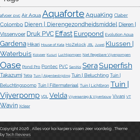
Aquaforte
AquaKing
Air Aqua
afvoer pvc
Claber
Dieren | Dierengezondheidsmiddel
Colombo
Dieren |
Effast
Europond
Druk PVC
Vissenvoer
Evolution Aqua
Gardena
Klussen |
Hikari
HoZelock
House of Kata
JBL
Juwel
Waterbuis
Koivoer
Kusuri
Luchtpompen
Niet Regelbare Vijverpompen
Oase
Superfish
Sera
Pontec
Pond Pro
PVC
SaniKoi
Takazumi
Tuin | Beluchting
Tuin |
Tetra
Tuin | Algenbestrijding
Tuin |
Beluchtingspomp
Tuin | Filtermateriaal
Tuin | Lichtbron
Vijverpomp
Velda
Vivani
VDL
VT
Vijveraanleg & Vijverbouw
Wavin
Xclear
Copyright 2026 , Alles voor koi karpers vissen zeer voordelig
,
Theme
by
Tech Reviews