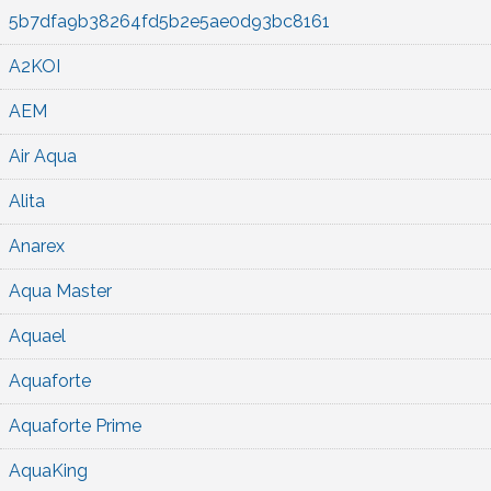
5b7dfa9b38264fd5b2e5ae0d93bc8161
A2KOI
AEM
Air Aqua
Alita
Anarex
Aqua Master
Aquael
Aquaforte
Aquaforte Prime
AquaKing