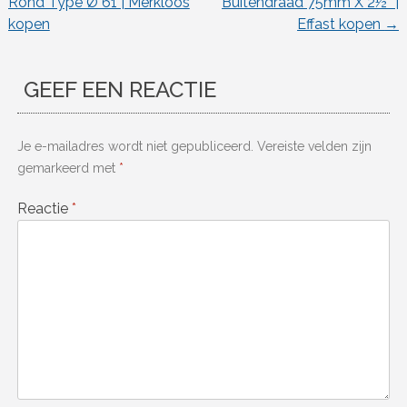
Rond Type Ø 61 | Merkloos
Buitendraad 75mm X 2½” |
kopen
Effast kopen
→
GEEF EEN REACTIE
Je e-mailadres wordt niet gepubliceerd.
Vereiste velden zijn
gemarkeerd met
*
Reactie
*