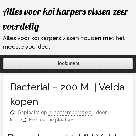
Ga
Alles voor koi karpers vissen zeer
naar
de
voordelig
inhoud
Alles voor koi karpers vissen houden met het
meeste voordeel
Hoofdmenu
Bacterial – 200 Ml | Velda
kopen
Geplaatst op
21 september 2020
door
koi
Een reactie plaatsen