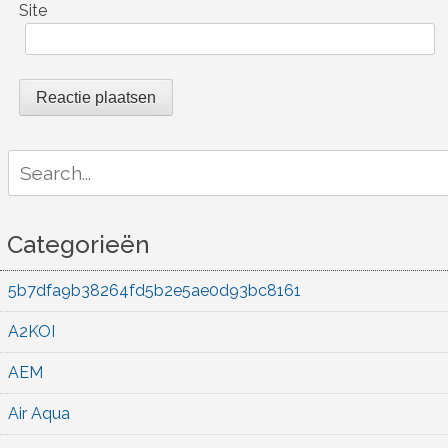
Site
Search
for:
Categorieën
5b7dfa9b38264fd5b2e5ae0d93bc8161
A2KOI
AEM
Air Aqua