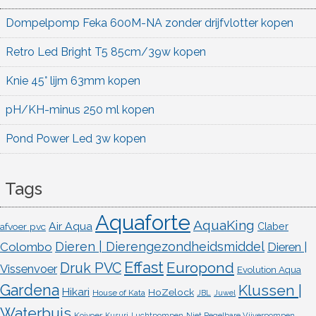
Dompelpomp Feka 600M-NA zonder drijfvlotter kopen
Retro Led Bright T5 85cm/39w kopen
Knie 45° lijm 63mm kopen
pH/KH-minus 250 ml kopen
Pond Power Led 3w kopen
Tags
Aquaforte
AquaKing
Air Aqua
afvoer pvc
Claber
Dieren | Dierengezondheidsmiddel
Colombo
Dieren |
Effast
Europond
Druk PVC
Vissenvoer
Evolution Aqua
Gardena
Klussen |
Hikari
HoZelock
House of Kata
JBL
Juwel
Waterbuis
Koivoer
Kusuri
Luchtpompen
Niet Regelbare Vijverpompen