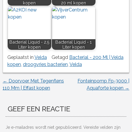
kopen
20 ml kopen
Bacterial Liquid - 2,5
Bacterial Liquid - 1
Liter kopen
Liter kopen
Geplaatst in
Velda
Getagd
Bacterial - 200 Ml | Velda
kopen
,
droogvries bacterien
,
Velda
←
Doorvoer Met Tegenflens
Fonteinpomp Fp-3000 |
Berichtnavigatie
110 Mm | Effast kopen
Aquaforte kopen
→
GEEF EEN REACTIE
Je e-mailadres wordt niet gepubliceerd.
Vereiste velden zijn