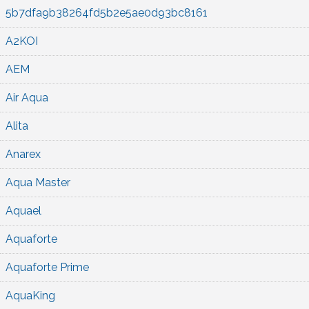
5b7dfa9b38264fd5b2e5ae0d93bc8161
A2KOI
AEM
Air Aqua
Alita
Anarex
Aqua Master
Aquael
Aquaforte
Aquaforte Prime
AquaKing