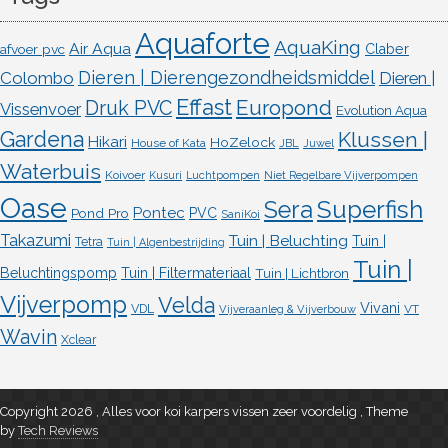
Aquaforte
AquaKing
Air Aqua
afvoer pvc
Claber
Dieren | Dierengezondheidsmiddel
Colombo
Dieren |
Effast
Europond
Druk PVC
Vissenvoer
Evolution Aqua
Gardena
Klussen |
Hikari
HoZelock
House of Kata
JBL
Juwel
Waterbuis
Koivoer
Kusuri
Luchtpompen
Niet Regelbare Vijverpompen
Oase
Superfish
Sera
Pontec
Pond Pro
PVC
SaniKoi
Takazumi
Tuin | Beluchting
Tuin |
Tetra
Tuin | Algenbestrijding
Tuin |
Beluchtingspomp
Tuin | Filtermateriaal
Tuin | Lichtbron
Vijverpomp
Velda
Vivani
VDL
VT
Vijveraanleg & Vijverbouw
Wavin
Xclear
Copyright 2026 , Alles voor koi karpers vissen zeer voordelig
,
Theme
by
Tech Reviews