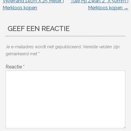
Vijverrand 14cm X 25 Meter |
Tule Pp Zwart 2″ X 50mm |
Merkloos kopen
Merkloos kopen
→
GEEF EEN REACTIE
Je e-mailadres wordt niet gepubliceerd.
Vereiste velden zijn
gemarkeerd met
*
Reactie
*