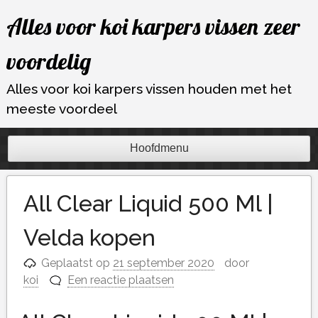
Ga
Alles voor koi karpers vissen zeer
naar
de
voordelig
inhoud
Alles voor koi karpers vissen houden met het
meeste voordeel
Hoofdmenu
All Clear Liquid 500 Ml |
Velda kopen
Geplaatst op
21 september 2020
door
koi
Een reactie plaatsen