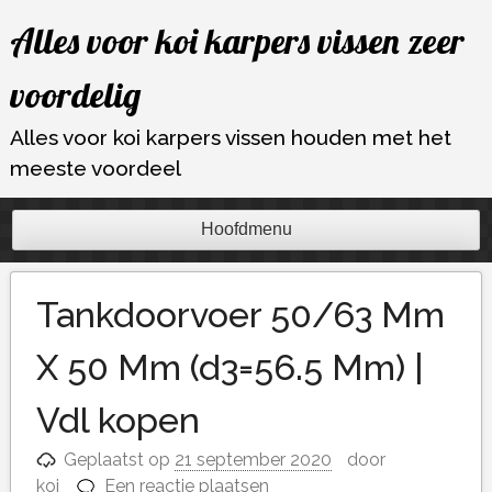
Ga
Alles voor koi karpers vissen zeer
naar
de
voordelig
inhoud
Alles voor koi karpers vissen houden met het
meeste voordeel
Hoofdmenu
Tankdoorvoer 50/63 Mm
X 50 Mm (d3=56.5 Mm) |
Vdl kopen
Geplaatst op
21 september 2020
door
koi
Een reactie plaatsen