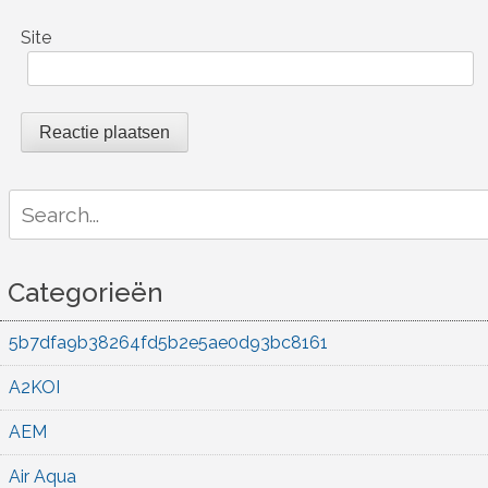
Site
Search
for:
Categorieën
5b7dfa9b38264fd5b2e5ae0d93bc8161
A2KOI
AEM
Air Aqua