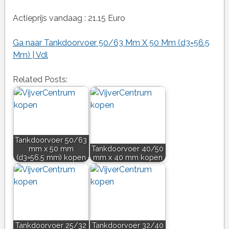
Actieprijs vandaag : 21.15 Euro
Ga naar Tankdoorvoer 50/63 Mm X 50 Mm (d3=56.5
Mm) | Vdl
Related Posts:
Tankdoorvoer 50/63
mm x 50 mm
Tankdoorvoer 40/50
(d3=56.5 mm) kopen
mm x 40 mm kopen
Tankdoorvoer 25/32
Tankdoorvoer 32/40