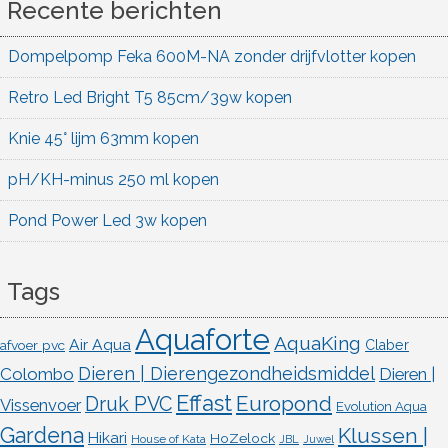
Recente berichten
Dompelpomp Feka 600M-NA zonder drijfvlotter kopen
Retro Led Bright T5 85cm/39w kopen
Knie 45° lijm 63mm kopen
pH/KH-minus 250 ml kopen
Pond Power Led 3w kopen
Tags
Aquaforte
AquaKing
Air Aqua
afvoer pvc
Claber
Dieren | Dierengezondheidsmiddel
Colombo
Dieren |
Effast
Europond
Druk PVC
Vissenvoer
Evolution Aqua
Gardena
Klussen |
Hikari
HoZelock
House of Kata
JBL
Juwel