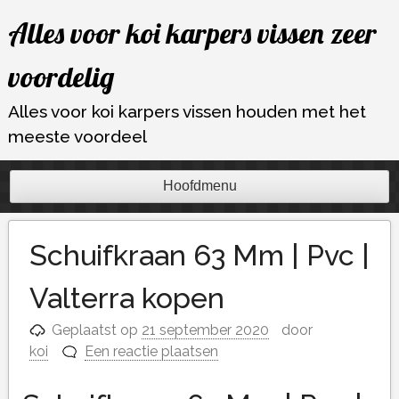
Ga
Alles voor koi karpers vissen zeer
naar
de
voordelig
inhoud
Alles voor koi karpers vissen houden met het
meeste voordeel
Hoofdmenu
Schuifkraan 63 Mm | Pvc |
Valterra kopen
Geplaatst op
21 september 2020
door
koi
Een reactie plaatsen