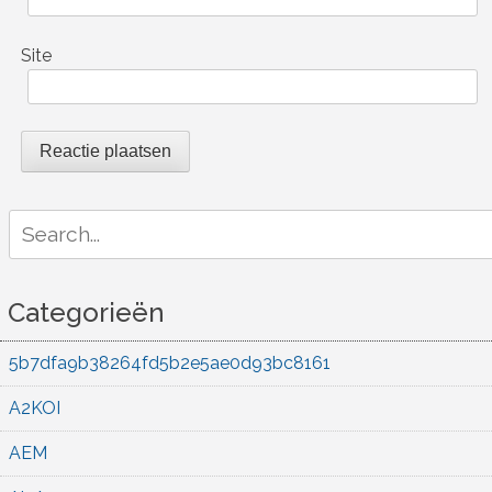
Site
Search
for:
Categorieën
5b7dfa9b38264fd5b2e5ae0d93bc8161
A2KOI
AEM