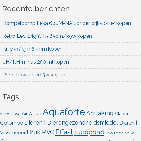
Recente berichten
Dompelpomp Feka 600M-NA zonder drijfvlotter kopen
Retro Led Bright T5 85cm/39w kopen
Knie 45° lijm 63mm kopen
pH/KH-minus 250 ml kopen
Pond Power Led 3w kopen
Tags
Aquaforte
AquaKing
Air Aqua
afvoer pvc
Claber
Dieren | Dierengezondheidsmiddel
Colombo
Dieren |
Effast
Europond
Druk PVC
Vissenvoer
Evolution Aqua