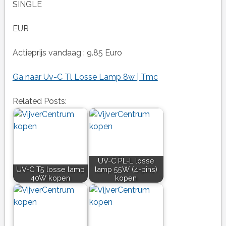
SINGLE
EUR
Actieprijs vandaag : 9.85 Euro
Ga naar Uv-C Tl Losse Lamp 8w | Tmc
Related Posts:
UV-C PL-L losse
UV-C T5 losse lamp
lamp 55W (4-pins)
40W kopen
kopen