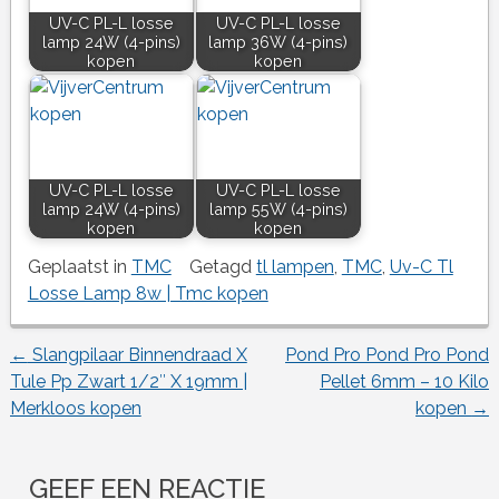
UV-C PL-L losse
UV-C PL-L losse
lamp 24W (4-pins)
lamp 36W (4-pins)
kopen
kopen
UV-C PL-L losse
UV-C PL-L losse
lamp 24W (4-pins)
lamp 55W (4-pins)
kopen
kopen
Geplaatst in
TMC
Getagd
tl lampen
,
TMC
,
Uv-C Tl
Losse Lamp 8w | Tmc kopen
←
Slangpilaar Binnendraad X
Pond Pro Pond Pro Pond
Berichtnavigatie
Tule Pp Zwart 1/2″ X 19mm |
Pellet 6mm – 10 Kilo
Merkloos kopen
kopen
→
GEEF EEN REACTIE