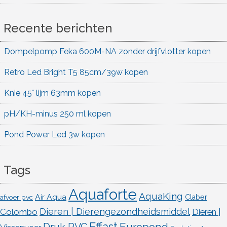
Recente berichten
Dompelpomp Feka 600M-NA zonder drijfvlotter kopen
Retro Led Bright T5 85cm/39w kopen
Knie 45° lijm 63mm kopen
pH/KH-minus 250 ml kopen
Pond Power Led 3w kopen
Tags
Aquaforte
AquaKing
Air Aqua
afvoer pvc
Claber
Dieren | Dierengezondheidsmiddel
Colombo
Dieren |
Effast
Europond