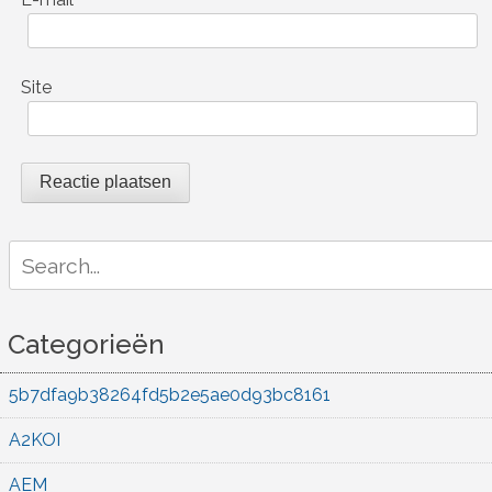
Site
Search
for:
Categorieën
5b7dfa9b38264fd5b2e5ae0d93bc8161
A2KOI
AEM