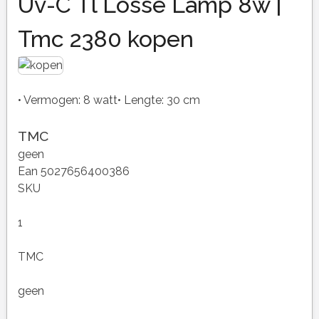
Uv-C Tl Losse Lamp 8w |
Tmc 2380 kopen
• Vermogen: 8 watt• Lengte: 30 cm
TMC
geen
Ean 5027656400386
SKU
1
TMC
geen