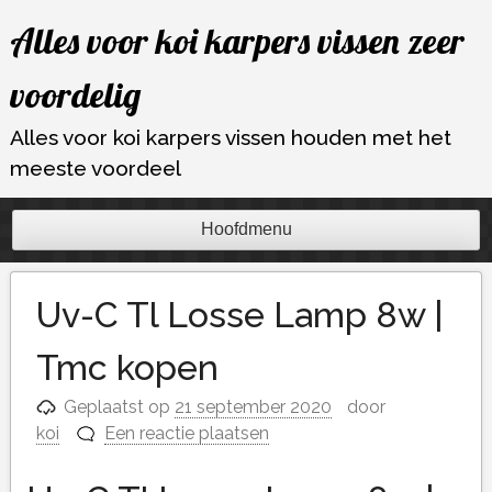
Ga
Alles voor koi karpers vissen zeer
naar
de
voordelig
inhoud
Alles voor koi karpers vissen houden met het
meeste voordeel
Hoofdmenu
Uv-C Tl Losse Lamp 8w |
Tmc kopen
Geplaatst op
21 september 2020
door
koi
Een reactie plaatsen