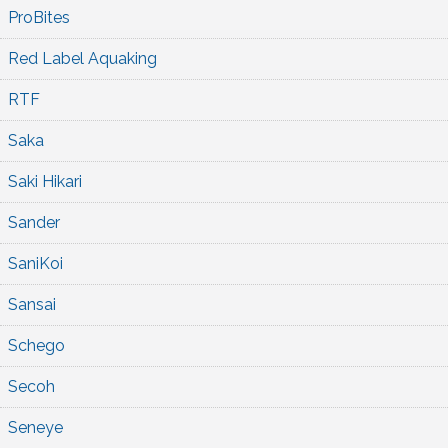
ProBites
Red Label Aquaking
RTF
Saka
Saki Hikari
Sander
SaniKoi
Sansai
Schego
Secoh
Seneye