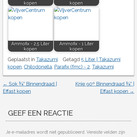
kopen
kopen
Ammofix - 2,5 Liter
Ammofix - 1 Liter
kopen
kopen
Geplaatst in
Takazumi
Getagd
5 Liter | Takazumi
kopen
,
Chilodonella
,
Parafix (fmc) - 2
,
Takazumi
←
Sok ¾” Binnendraad |
Knie 90º Binnendraad ¾” |
Berichtnavigatie
Effast kopen
Effast kopen
→
GEEF EEN REACTIE
Je e-mailadres wordt niet gepubliceerd.
Vereiste velden zijn