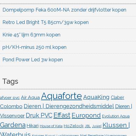
Dompelpomp Feka 600M-NA zonder drijfvlotter kopen
Retro Led Bright T5 85cm/39w kopen
Knie 45° lijm 63mm kopen
pH/KH-minus 250 ml kopen
Pond Power Led 3w kopen
Tags
Aquaforte
AquaKing
Air Aqua
afvoer pvc
Claber
Dieren | Dierengezondheidsmiddel
Colombo
Dieren |
Effast
Europond
Druk PVC
Vissenvoer
Evolution Aqua
Gardena
Klussen |
Hikari
HoZelock
House of Kata
JBL
Juwel
Waterbuis
Koivoer
Kusuri
Luchtpompen
Niet Regelbare Vijverpompen