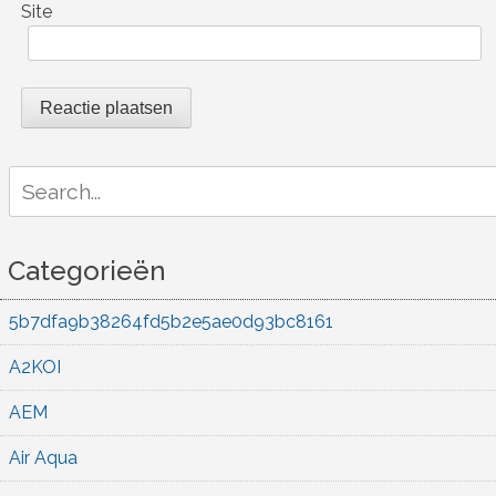
Site
Search
for:
Categorieën
5b7dfa9b38264fd5b2e5ae0d93bc8161
A2KOI
AEM
Air Aqua