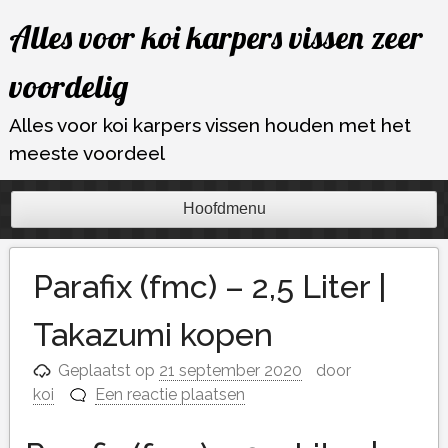
Ga
Alles voor koi karpers vissen zeer
naar
de
voordelig
inhoud
Alles voor koi karpers vissen houden met het
meeste voordeel
Hoofdmenu
Parafix (fmc) – 2,5 Liter |
Takazumi kopen
Geplaatst op
21 september 2020
door
koi
Een reactie plaatsen