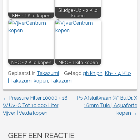
Sludge-Up - 2 Kilo
KH+ - 1 Kilo kopen
kopen
NPC - 2 Kilo kopen
NPC - 1 Kilo kopen
Geplaatst in
Takazumi
Getagd
gh kh ph
,
Kh+ - 4 Kilo
| Takazumi kopen
,
Takazumi
←
Pressure Filter 10000 + 18
Pp Afsluitkraan ¾” Bu.Dr. X
Berichtnavigatie
W Uv-C Tot 10.000 Liter
16mm Tule | Aquaforte
Vijver | Velda kopen
kopen
→
GEEF EEN REACTIE