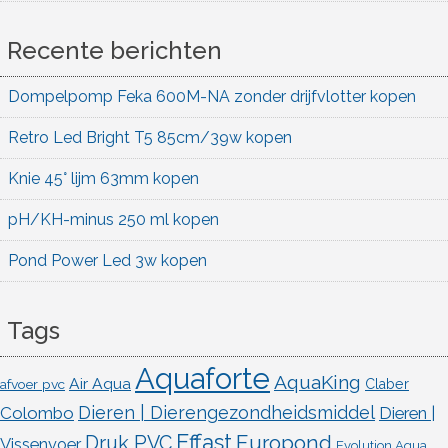
Recente berichten
Dompelpomp Feka 600M-NA zonder drijfvlotter kopen
Retro Led Bright T5 85cm/39w kopen
Knie 45° lijm 63mm kopen
pH/KH-minus 250 ml kopen
Pond Power Led 3w kopen
Tags
Aquaforte
AquaKing
Air Aqua
afvoer pvc
Claber
Dieren | Dierengezondheidsmiddel
Colombo
Dieren |
Effast
Europond
Druk PVC
Vissenvoer
Evolution Aqua