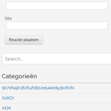
Site
Search
for:
Categorieën
5b7dfa9b38264fd5b2e5ae0d93bc8161
A2KOI
AEM