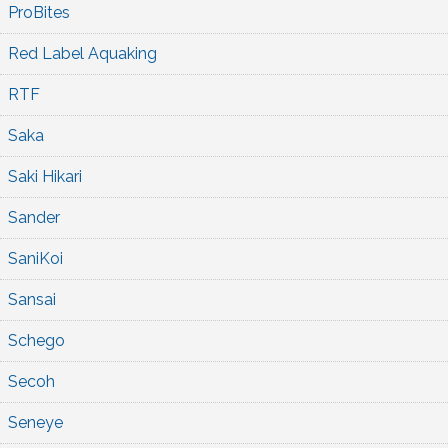
ProBites
Red Label Aquaking
RTF
Saka
Saki Hikari
Sander
SaniKoi
Sansai
Schego
Secoh
Seneye