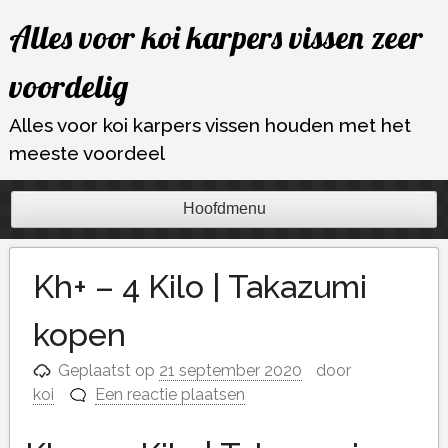
Ga
Alles voor koi karpers vissen zeer
naar
de
voordelig
inhoud
Alles voor koi karpers vissen houden met het
meeste voordeel
Hoofdmenu
Kh+ – 4 Kilo | Takazumi
kopen
Geplaatst op
21 september 2020
door
koi
Een reactie plaatsen