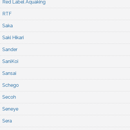
Red Label Aquaking
RTF
Saka
Saki Hikari
Sander
SaniKoi
Sansai
Schego
Secoh
Seneye
Sera