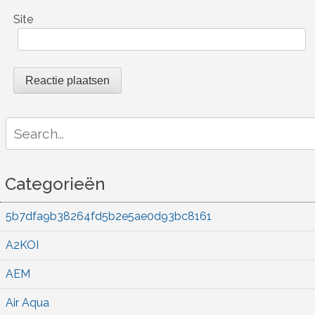
Site
Search
for:
Categorieën
5b7dfa9b38264fd5b2e5ae0d93bc8161
A2KOI
AEM
Air Aqua