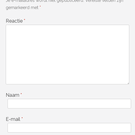
Je e-mailadres wordt niet gepubliceerd.
Vereiste velden zijn
gemarkeerd met
*
Reactie
*
Naam
*
E-mail
*