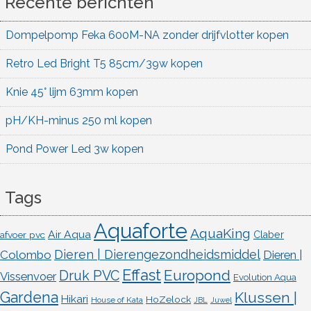
Recente berichten
Dompelpomp Feka 600M-NA zonder drijfvlotter kopen
Retro Led Bright T5 85cm/39w kopen
Knie 45° lijm 63mm kopen
pH/KH-minus 250 ml kopen
Pond Power Led 3w kopen
Tags
Aquaforte
AquaKing
Air Aqua
afvoer pvc
Claber
Dieren | Dierengezondheidsmiddel
Colombo
Dieren |
Effast
Europond
Druk PVC
Vissenvoer
Evolution Aqua
Gardena
Klussen |
Hikari
HoZelock
House of Kata
JBL
Juwel