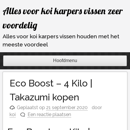
Ga
Alles voor koi karpers vissen zeer
naar
de
voordelig
inhoud
Alles voor koi karpers vissen houden met het
meeste voordeel
Hoofdmenu
Eco Boost – 4 Kilo |
Takazumi kopen
Geplaatst op
21 september 2020
door
koi
Een reactie plaatsen