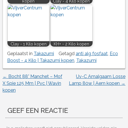
kopen
Clay - 4 Kilo kopen
Clay - 1 Kilo kopen
KH+ - 2 Kilo kopen
Geplaatst in
Takazumi
Getagd
anti alg fosfaat
,
Eco
Boost - 4 Kilo | Takazumi kopen
,
Takazumi
←
Bocht 88° Manchet – Mof
Uv-C Amalgaam Losse
Berichtnavigatie
X Spie 125 Mm | Pvc | Wavin
Lamp 80w | Aem kopen
→
kopen
GEEF EEN REACTIE