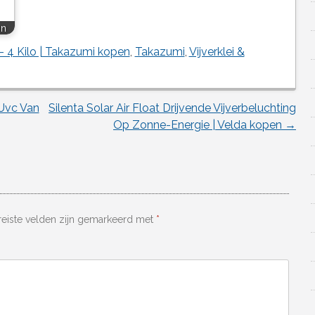
en
- 4 Kilo | Takazumi kopen
,
Takazumi
,
Vijverklei &
Uvc Van
Silenta Solar Air Float Drijvende Vijverbeluchting
Op Zonne-Energie | Velda kopen
→
reiste velden zijn gemarkeerd met
*