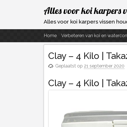
Ga
Alles voor koi karpers 
naar
de
Alles voor koi karpers vissen h
inhoud
Home
Verbeteren van koi en watercon
Clay – 4 Kilo | Ta
Geplaatst op
21 september 2020
Clay – 4 Kilo | Ta