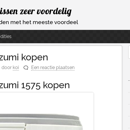
vissen zeer voordelig
ouden met het meeste voordeel
dities
kazumi kopen
f
door
koi
Een reactie plaatsen
kazumi 1575 kopen