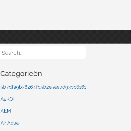
Search
or:
Categorieën
5b7dfa9b38264fd5b2e5ae0d93bc8161
A2KOI
AEM
Air Aqua