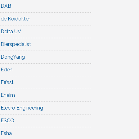
DAB
de Koidokter
Delta UV
Dierspecialist
DongYang
Eden
Effast
Eheim
Elecro Engineering
ESCO
Esha