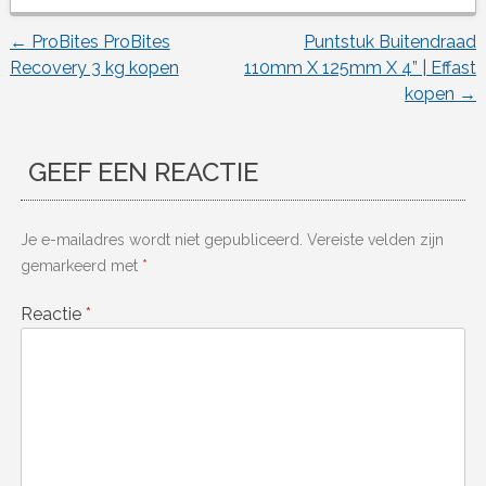
←
ProBites ProBites
Puntstuk Buitendraad
Berichtnavigatie
Recovery 3 kg kopen
110mm X 125mm X 4” | Effast
kopen
→
GEEF EEN REACTIE
Je e-mailadres wordt niet gepubliceerd.
Vereiste velden zijn
gemarkeerd met
*
Reactie
*