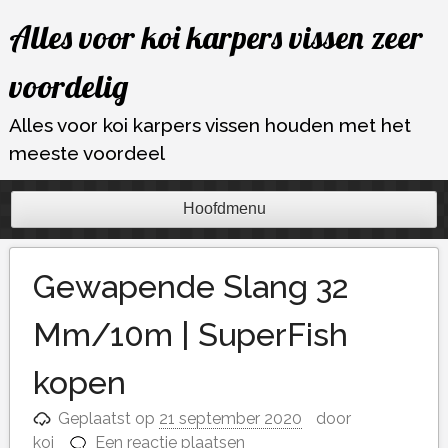
Ga
Alles voor koi karpers vissen zeer
naar
de
voordelig
inhoud
Alles voor koi karpers vissen houden met het
meeste voordeel
Hoofdmenu
Gewapende Slang 32
Mm/10m | SuperFish
kopen
Geplaatst op
21 september 2020
door
koi
Een reactie plaatsen