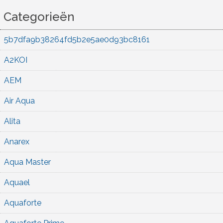
Categorieën
5b7dfa9b38264fd5b2e5ae0d93bc8161
A2KOI
AEM
Air Aqua
Alita
Anarex
Aqua Master
Aquael
Aquaforte