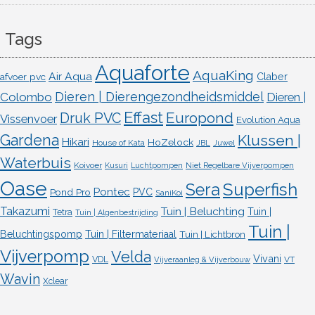
Tags
Aquaforte
AquaKing
Air Aqua
afvoer pvc
Claber
Dieren | Dierengezondheidsmiddel
Colombo
Dieren |
Effast
Europond
Druk PVC
Vissenvoer
Evolution Aqua
Gardena
Klussen |
Hikari
HoZelock
House of Kata
JBL
Juwel
Waterbuis
Koivoer
Kusuri
Luchtpompen
Niet Regelbare Vijverpompen
Oase
Superfish
Sera
Pontec
Pond Pro
PVC
SaniKoi
Takazumi
Tuin | Beluchting
Tuin |
Tetra
Tuin | Algenbestrijding
Tuin |
Beluchtingspomp
Tuin | Filtermateriaal
Tuin | Lichtbron
Vijverpomp
Velda
Vivani
VDL
VT
Vijveraanleg & Vijverbouw
Wavin
Xclear