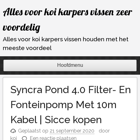
Ga
Alles voor koi karpers vissen zeer
naar
de
voordelig
inhoud
Alles voor koi karpers vissen houden met het
meeste voordeel
Hoofdmenu
Syncra Pond 4.0 Filter- En
Fonteinpomp Met 10m
Kabel | Sicce kopen
Geplaatst op
21 september 2020
door
koi
Een reactie plaatsen