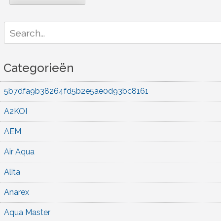
Search
for:
Categorieën
5b7dfa9b38264fd5b2e5ae0d93bc8161
A2KOI
AEM
Air Aqua
Alita
Anarex
Aqua Master