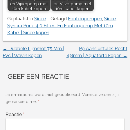
en Vijverpomp met
en Vijverpomp met
10m kabel kopen
10m kabel kopen
Geplaatst in
Sicce
Getagd
Fonteinpompen
,
Sicce
,
Syncra Pond 4.0 Filter- En Fonteinpomp Met 10m
Kabel | Sicce kopen
←
Dubbele Lijmmof 75 Mm |
Pp Aansluittules Recht
Berichtnavigatie
Pvc | Wavin kopen
4,8mm | Aquaforte kopen
→
GEEF EEN REACTIE
Je e-mailadres wordt niet gepubliceerd.
Vereiste velden zijn
gemarkeerd met
*
Reactie
*