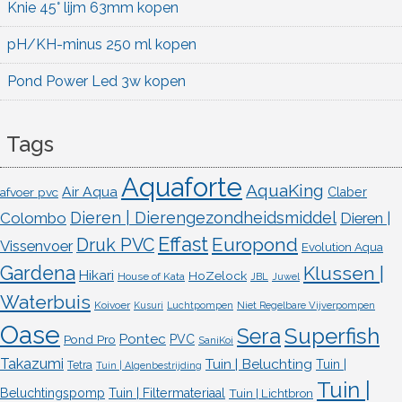
Knie 45° lijm 63mm kopen
pH/KH-minus 250 ml kopen
Pond Power Led 3w kopen
Tags
Aquaforte
AquaKing
Air Aqua
afvoer pvc
Claber
Dieren | Dierengezondheidsmiddel
Colombo
Dieren |
Effast
Europond
Druk PVC
Vissenvoer
Evolution Aqua
Gardena
Klussen |
Hikari
HoZelock
House of Kata
JBL
Juwel
Waterbuis
Koivoer
Kusuri
Luchtpompen
Niet Regelbare Vijverpompen
Oase
Superfish
Sera
Pontec
Pond Pro
PVC
SaniKoi
Takazumi
Tuin | Beluchting
Tuin |
Tetra
Tuin | Algenbestrijding
Tuin |
Beluchtingspomp
Tuin | Filtermateriaal
Tuin | Lichtbron