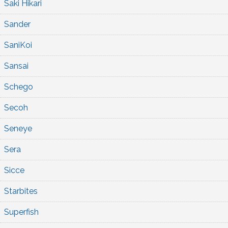
Saki Hikari
Sander
SaniKoi
Sansai
Schego
Secoh
Seneye
Sera
Sicce
Starbites
Superfish