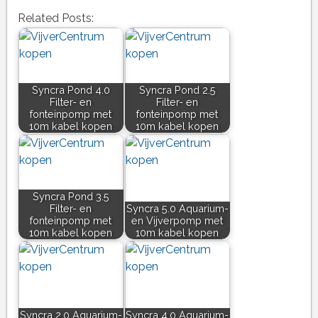
Related Posts:
Syncra Pond 4.0
Syncra Pond 2.5
Filter- en
Filter- en
fonteinpomp met
fonteinpomp met
10m kabel kopen
10m kabel kopen
Syncra Pond 3.5
Filter- en
Syncra 5.0 Aquarium-
fonteinpomp met
en Vijverpomp met
10m kabel kopen
10m kabel kopen
Syncra 2.0 Aquarium-
Syncra 4.0 Aquarium-