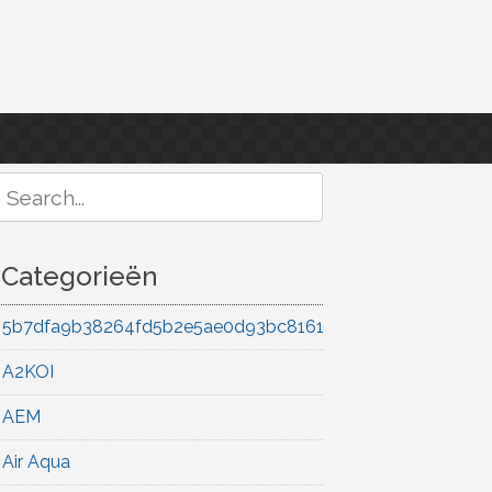
Search
or:
Categorieën
5b7dfa9b38264fd5b2e5ae0d93bc8161
A2KOI
AEM
Air Aqua