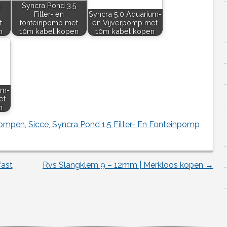
5
Syncra Pond 3.5
Filter- en
Syncra 5.0 Aquarium-
t
fonteinpomp met
en Vijverpomp met
n
10m kabel kopen
10m kabel kopen
um-
et
n
pompen
,
Sicce
,
Syncra Pond 1.5 Filter- En Fonteinpomp
fast
Rvs Slangklem 9 – 12mm | Merkloos kopen
→