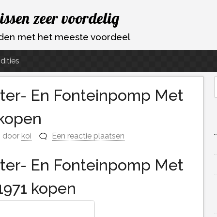
vissen zeer voordelig
ouden met het meeste voordeel
dities
ilter- En Fonteinpomp Met
f
 kopen
door
koi
Een reactie plaatsen
ilter- En Fonteinpomp Met
 1971 kopen