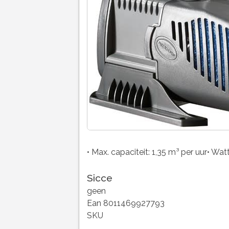
• Max. capaciteit: 1,35 m³ per uur• Wat
Sicce
geen
Ean 8011469927793
SKU