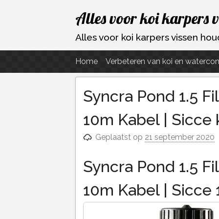
Ga
Alles voor koi karpers 
naar
de
Alles voor koi karpers vissen h
inhoud
Home
Verbeteren van koi en watercon
Syncra Pond 1.5 F
10m Kabel | Sicce
Geplaatst op
21 september 2020
Syncra Pond 1.5 F
10m Kabel | Sicce