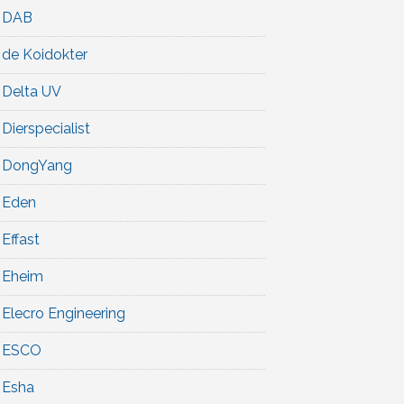
DAB
de Koidokter
Delta UV
Dierspecialist
DongYang
Eden
Effast
Eheim
Elecro Engineering
ESCO
Esha