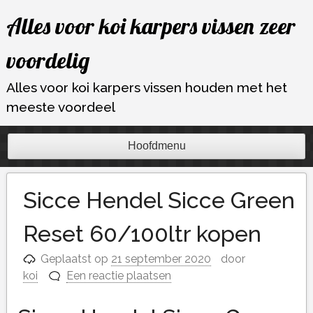
Ga
Alles voor koi karpers vissen zeer
naar
de
voordelig
inhoud
Alles voor koi karpers vissen houden met het
meeste voordeel
Hoofdmenu
Sicce Hendel Sicce Green
Reset 60/100ltr kopen
Geplaatst op
21 september 2020
door
koi
Een reactie plaatsen