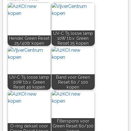
UV-C T5 losse lamp
Hendel Green Reset
10W t.b.v. Green
25/40ltr kopen
Reset 25 kopen
UV-C T5 losse lamp
Band voor Green
20W t.b.v. Green
Reset 60 / 100
Reset 40 kopen
kopen
Filterspons voor
O-ring deksel voor
Green Reset 60/100
Green Reset kopen
kopen