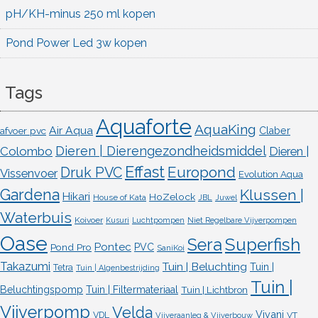
pH/KH-minus 250 ml kopen
Pond Power Led 3w kopen
Tags
Aquaforte
AquaKing
Air Aqua
afvoer pvc
Claber
Dieren | Dierengezondheidsmiddel
Colombo
Dieren |
Effast
Europond
Druk PVC
Vissenvoer
Evolution Aqua
Gardena
Klussen |
Hikari
HoZelock
House of Kata
JBL
Juwel
Waterbuis
Koivoer
Kusuri
Luchtpompen
Niet Regelbare Vijverpompen
Oase
Superfish
Sera
Pontec
Pond Pro
PVC
SaniKoi
Takazumi
Tuin | Beluchting
Tuin |
Tetra
Tuin | Algenbestrijding
Tuin |
Beluchtingspomp
Tuin | Filtermateriaal
Tuin | Lichtbron
Vijverpomp
Velda
Vivani
VDL
VT
Vijveraanleg & Vijverbouw