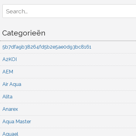
Search
for:
Categorieën
5b7dfa9b38264fd5b2e5ae0d93bc8161
A2KOI
AEM
Air Aqua
Alita
Anarex
Aqua Master
Aquael