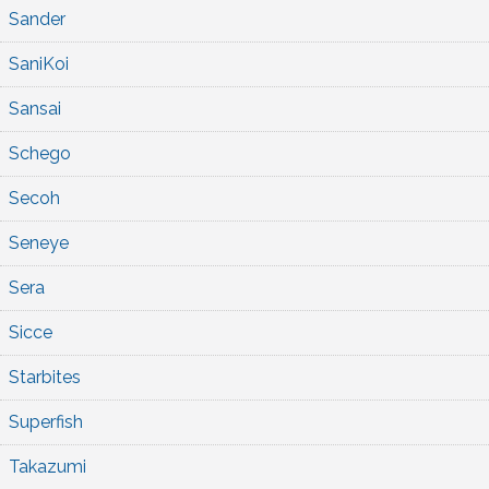
Sander
SaniKoi
Sansai
Schego
Secoh
Seneye
Sera
Sicce
Starbites
Superfish
Takazumi