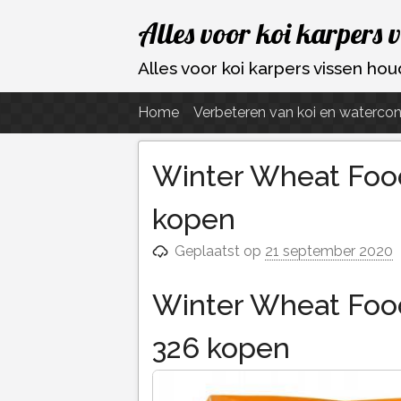
Ga
Alles voor koi karpers 
naar
de
Alles voor koi karpers vissen h
inhoud
Home
Verbeteren van koi en watercon
Winter Wheat Food 
kopen
Geplaatst op
21 september 2020
Winter Wheat Food 
326 kopen