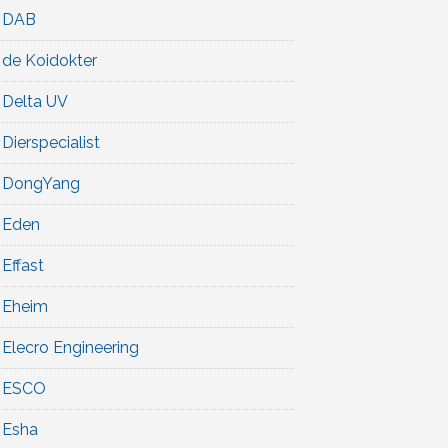
DAB
de Koidokter
Delta UV
Dierspecialist
DongYang
Eden
Effast
Eheim
Elecro Engineering
ESCO
Esha