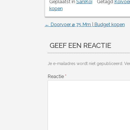
Geplaatst in
SaniKoi
Getagd
Koivoe
kopen
←
Doorvoer ⌀ 75 Mm | Budget kopen
Berichtnavigatie
GEEF EEN REACTIE
Je e-mailadres wordt niet gepubliceerd.
Ve
Reactie
*