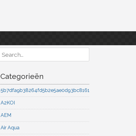
Search
or:
Categorieën
5b7dfa9b38264fd5b2e5ae0d93bc8161
A2KOI
AEM
Air Aqua