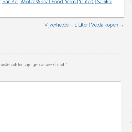
r
,
SaniKoi
,
Winter Wheat Food 3mm (3 Liter) | Sanikoi
Vijverhelder – 1 Liter | Velda kopen
→
reiste velden zijn gemarkeerd met
*