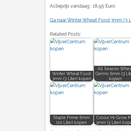
Actieprijs vandaag : 18.95 Euro
Ga naar Winter Wheat Food 3mm (3 Lit
Related Posts:
All Season Whea
Winter Wheat Food
Germs 6mm (3 Lit
3mm (3 Liter) kopen
kopen
Staple Prime 6mm
Colour Hi-Grow M
(20 Liter) kopen
3mm (3 Liter) kop