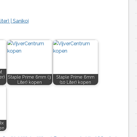
er) | Sanikoi
t
er)
Staple Prime 6mm (3
Staple Prime 6mm
Liter) kopen
(10 Liter) kopen
ix
en