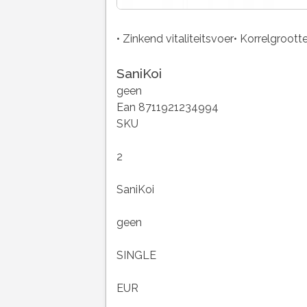
• Zinkend vitaliteitsvoer• Korrelgroot
SaniKoi
geen
Ean 8711921234994
SKU
2
SaniKoi
geen
SINGLE
EUR