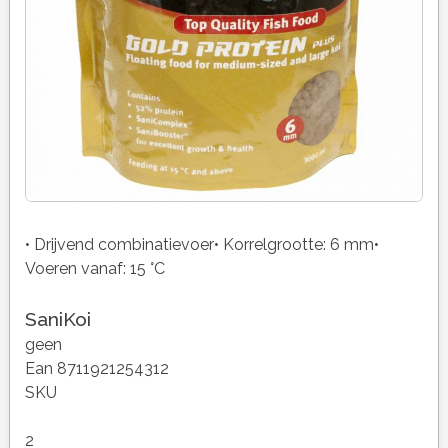
• Drijvend combinatievoer• Korrelgrootte: 6 mm•
Voeren vanaf: 15 °C
SaniKoi
geen
Ean 8711921254312
SKU
2