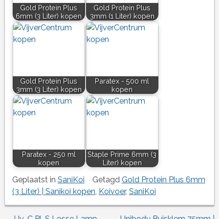
Gold Protein Plus
Gold Protein Plus
6mm (3 Liter) kopen
3mm (1 Liter) kopen
Gold Protein Plus
Paratex - 500 ml
3mm (3 Liter) kopen
kopen
Paratex - 250 ml
Staple Prime 6mm (3
kopen
Liter) kopen
Geplaatst in
SaniKoi
Getagd
Gold Protein Plus 6mm
(3 Liter) | Sanikoi kopen
,
Koivoer
,
SaniKoi
←
Uv-C Pl-S Losse Lamp
Unibody Buisklem 75mm |