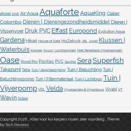
Aquaforte
AquaKing
Air Aqua
afvoer pvc
Claber
Dieren | Dierengezondheidsmiddel
Colombo
Dieren |
Effast
Europond
Druk PVC
Vissenvoer
Evolution Aqua
Gardena
Klussen |
Hikari
HoZelock
House of Kata
JBL
Juwel
Waterbuis
Koivoer
Kusuri
Luchtpompen
Niet Regelbare Vijverpompen
Oase
Superfish
Sera
Pontec
Pond Pro
PVC
SaniKoi
Takazumi
Tuin | Beluchting
Tuin |
Tetra
Tuin | Algenbestrijding
Tuin |
Beluchtingspomp
Tuin | Filtermateriaal
Tuin | Lichtbron
Vijverpomp
Velda
Vivani
VDL
VT
Vijveraanleg & Vijverbouw
Wavin
Xclear
Copyright 2026 , Alles voor koi karpers vissen zeer voordelig
,
Theme
by
Tech Reviews