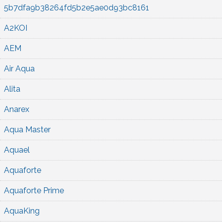
5b7dfa9b38264fd5b2e5ae0d93bc8161
A2KOI
AEM
Air Aqua
Alita
Anarex
Aqua Master
Aquael
Aquaforte
Aquaforte Prime
AquaKing