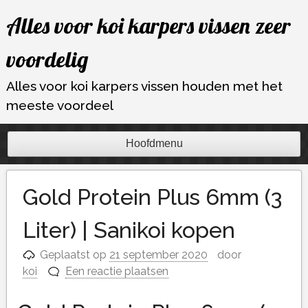
Ga
Alles voor koi karpers vissen zeer
naar
de
voordelig
inhoud
Alles voor koi karpers vissen houden met het
meeste voordeel
Hoofdmenu
Gold Protein Plus 6mm (3
Liter) | Sanikoi kopen
Geplaatst op
21 september 2020
door
koi
Een reactie plaatsen