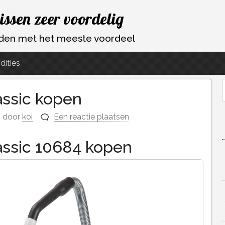
vissen zeer voordelig
ouden met het meeste voordeel
dities
ssic kopen
f
door
koi
Een reactie plaatsen
assic 10684 kopen