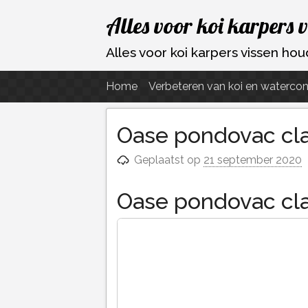
Ga
Alles voor koi karpers 
naar
de
Alles voor koi karpers vissen h
inhoud
Home
Verbeteren van koi en watercon
Oase pondovac cla
Geplaatst op
21 september 2020
Oase pondovac cl