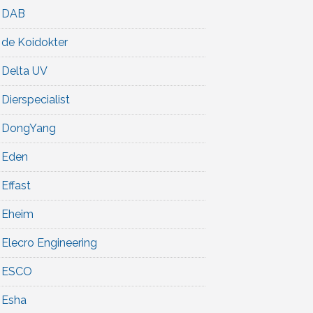
DAB
de Koidokter
Delta UV
Dierspecialist
DongYang
Eden
Effast
Eheim
Elecro Engineering
ESCO
Esha