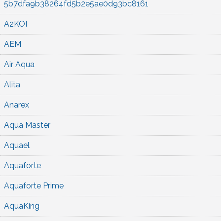
5b7dfa9b38264fd5b2e5ae0d93bc8161
A2KOI
AEM
Air Aqua
Alita
Anarex
Aqua Master
Aquael
Aquaforte
Aquaforte Prime
AquaKing