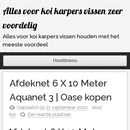
Ga
Alles voor koi karpers vissen zeer
naar
de
voordelig
inhoud
Alles voor koi karpers vissen houden met het
meeste voordeel
Hoofdmenu
Afdeknet 6 X 10 Meter
Aquanet 3 | Oase kopen
Geplaatst op
21 september 2020
door
koi
Een reactie plaatsen