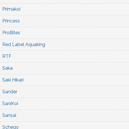
Primakoi
Princess
ProBites
Red Label Aquaking
RTF
Saka
Saki Hikari
Sander
SaniKoi
Sansai
Schego