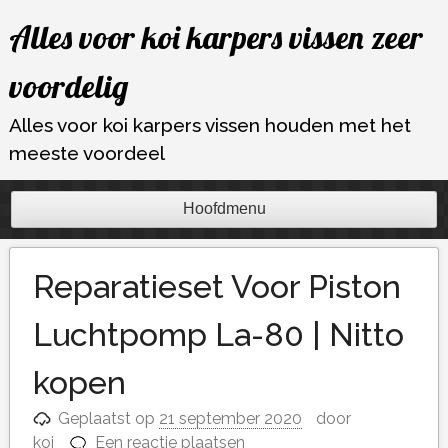
Ga
Alles voor koi karpers vissen zeer
naar
de
voordelig
inhoud
Alles voor koi karpers vissen houden met het
meeste voordeel
Hoofdmenu
Reparatieset Voor Piston
Luchtpomp La-80 | Nitto
kopen
Geplaatst op
21 september 2020
door
koi
Een reactie plaatsen