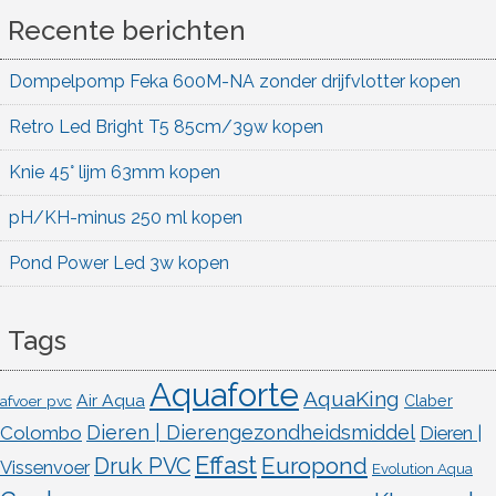
Recente berichten
Dompelpomp Feka 600M-NA zonder drijfvlotter kopen
Retro Led Bright T5 85cm/39w kopen
Knie 45° lijm 63mm kopen
pH/KH-minus 250 ml kopen
Pond Power Led 3w kopen
Tags
Aquaforte
AquaKing
Air Aqua
afvoer pvc
Claber
Dieren | Dierengezondheidsmiddel
Colombo
Dieren |
Effast
Europond
Druk PVC
Vissenvoer
Evolution Aqua