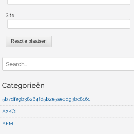
Site
Search
for:
Categorieën
5b7dfa9b38264fd5b2e5ae0d93bc8161
A2KOI
AEM