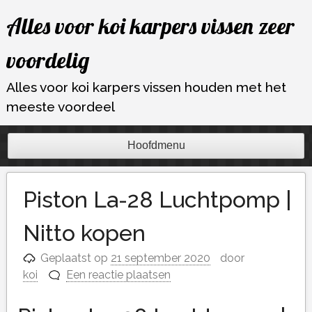
Ga
Alles voor koi karpers vissen zeer
naar
de
voordelig
inhoud
Alles voor koi karpers vissen houden met het
meeste voordeel
Hoofdmenu
Piston La-28 Luchtpomp |
Nitto kopen
Geplaatst op
21 september 2020
door
koi
Een reactie plaatsen