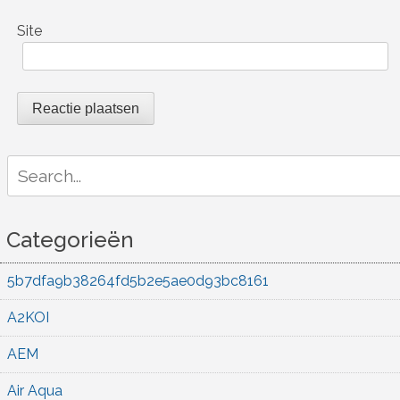
Site
Search
for:
Categorieën
5b7dfa9b38264fd5b2e5ae0d93bc8161
A2KOI
AEM
Air Aqua