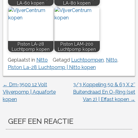
LA-60 kopen
LA-80 kopen
Piston LA-28
Piston LAM-200
Luchtpomp kopen
Luchtpomp kopen
Geplaatst in
Nitto
Getagd
Luchtpompen
,
Nitto
,
Piston La-28 Luchtpomp | Nitto kopen
←
Dm-3500 12 Volt
3/3 Koppeling 50 & 63 X 2″
Berichtnavigatie
Vijverpomp | Aquaforte
Buitendraad En O-Ring (set
kopen
Van 2) | Effast kopen
→
GEEF EEN REACTIE