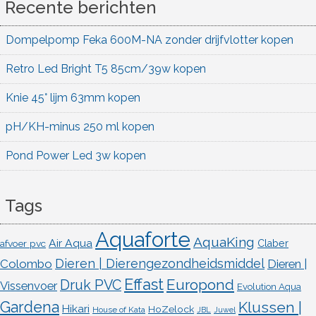
Recente berichten
Dompelpomp Feka 600M-NA zonder drijfvlotter kopen
Retro Led Bright T5 85cm/39w kopen
Knie 45° lijm 63mm kopen
pH/KH-minus 250 ml kopen
Pond Power Led 3w kopen
Tags
Aquaforte
AquaKing
Air Aqua
afvoer pvc
Claber
Dieren | Dierengezondheidsmiddel
Colombo
Dieren |
Effast
Europond
Druk PVC
Vissenvoer
Evolution Aqua
Gardena
Klussen |
Hikari
HoZelock
House of Kata
JBL
Juwel