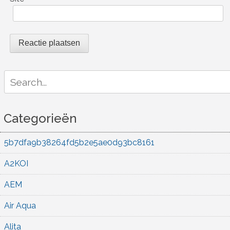
Search
for:
Categorieën
5b7dfa9b38264fd5b2e5ae0d93bc8161
A2KOI
AEM
Air Aqua
Alita