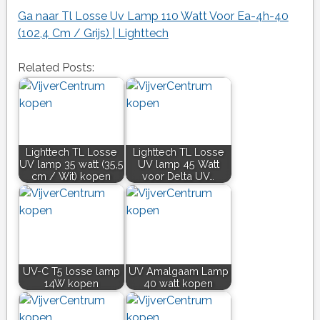
Ga naar Tl Losse Uv Lamp 110 Watt Voor Ea-4h-40
(102,4 Cm / Grijs) | Lighttech
Related Posts:
Lighttech TL Losse
Lighttech TL Losse
UV lamp 35 watt (35,5
UV lamp 45 Watt
cm / Wit) kopen
voor Delta UV…
UV-C T5 losse lamp
UV Amalgaam Lamp
14W kopen
40 watt kopen