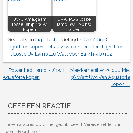
UV-C Amalgaam
UV-C PL-S losse
losse lamp 130W
lamp 9W (2-pins)
kopen
kopen
Geplaatst in
LightTech
Getagd
4 Cm / Grijs) |
Lighttech kopen
,
delta uv uv c onderdelen
,
LightTech
,
Tl Losse Uv Lamp 110 Watt Voor Ea-4h-40 (102
←
Power Led Lamp 3 X 1w |
Meerkamerfilter 25.000 Met
Berichtnavigatie
Aquaforte kopen
36 Watt Uvc Van Aquaforte
kopen
→
GEEF EEN REACTIE
Je e-mailadres wordt niet gepubliceerd.
Vereiste velden zijn
gemarkeerd met
*