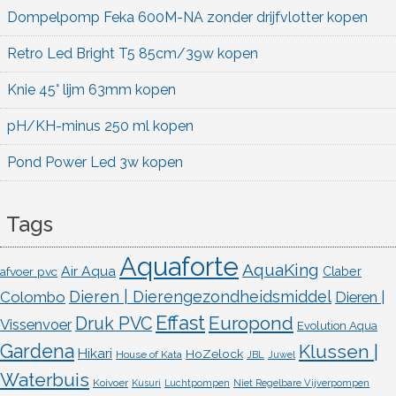
Dompelpomp Feka 600M-NA zonder drijfvlotter kopen
Retro Led Bright T5 85cm/39w kopen
Knie 45° lijm 63mm kopen
pH/KH-minus 250 ml kopen
Pond Power Led 3w kopen
Tags
Aquaforte
AquaKing
Air Aqua
afvoer pvc
Claber
Dieren | Dierengezondheidsmiddel
Colombo
Dieren |
Effast
Europond
Druk PVC
Vissenvoer
Evolution Aqua
Gardena
Klussen |
Hikari
HoZelock
House of Kata
JBL
Juwel
Waterbuis
Koivoer
Kusuri
Luchtpompen
Niet Regelbare Vijverpompen