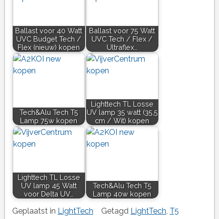
Ballast voor 40 Watt
Ballast voor 75 Watt
UVC Budget Tech /
UVC Tech / Flex /
Flex (nieuw) kopen
Ultraflex…
Lighttech TL Losse
Tech&Alu Tech T5
UV lamp 35 watt (35,5
Lamp 75w kopen
cm / Wit) kopen
Lighttech TL Losse
UV lamp 45 Watt
Tech&Alu Tech T5
voor Delta UV…
Lamp 40w kopen
Geplaatst in
LightTech
Getagd
LightTech
,
T5