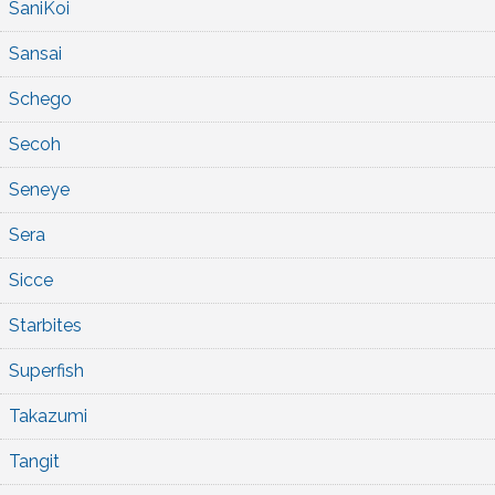
SaniKoi
Sansai
Schego
Secoh
Seneye
Sera
Sicce
Starbites
Superfish
Takazumi
Tangit