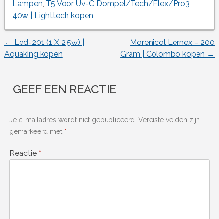
Lampen
,
T5 Voor Uv-C Dompel/Tech/Flex/Pro3
40w | Lighttech kopen
←
Led-201 (1 X 2,5w) |
Morenicol Lernex – 200
Berichtnavigatie
Aquaking kopen
Gram | Colombo kopen
→
GEEF EEN REACTIE
Je e-mailadres wordt niet gepubliceerd.
Vereiste velden zijn
gemarkeerd met
*
Reactie
*