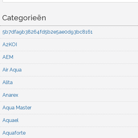
Categorieën
5b7dfa9b38264fd5b2e5ae0d93bc8161
A2KOI
AEM
Air Aqua
Alita
Anarex
Aqua Master
Aquael
Aquaforte