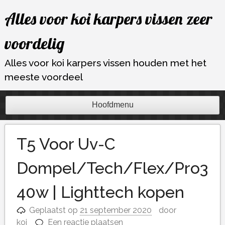
Ga
Alles voor koi karpers vissen zeer
naar
de
voordelig
inhoud
Alles voor koi karpers vissen houden met het
meeste voordeel
Hoofdmenu
T5 Voor Uv-C
Dompel/Tech/Flex/Pro3
40w | Lighttech kopen
Geplaatst op
21 september 2020
door
koi
Een reactie plaatsen