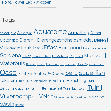
Pond Power Led 3w kopen
Tags
Aquaforte
AquaKing
Air Aqua
afvoer pvc
Claber
Dieren | Dierengezondheidsmiddel
Colombo
Dieren |
Effast
Europond
Druk PVC
Vissenvoer
Evolution Aqua
Gardena
Klussen |
Hikari
HoZelock
House of Kata
JBL
Juwel
Waterbuis
Koivoer
Kusuri
Luchtpompen
Niet Regelbare Vijverpompen
Oase
Superfish
Sera
Pontec
Pond Pro
PVC
SaniKoi
Takazumi
Tuin | Beluchting
Tuin |
Tetra
Tuin | Algenbestrijding
Tuin |
Beluchtingspomp
Tuin | Filtermateriaal
Tuin | Lichtbron
Vijverpomp
Velda
Vivani
VDL
VT
Vijveraanleg & Vijverbouw
Wavin
Xclear