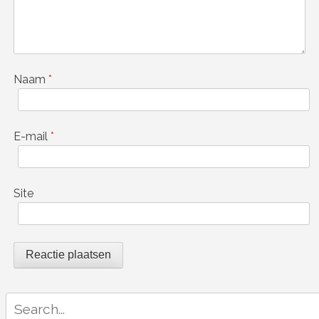
Naam
*
E-mail
*
Site
Search
for: