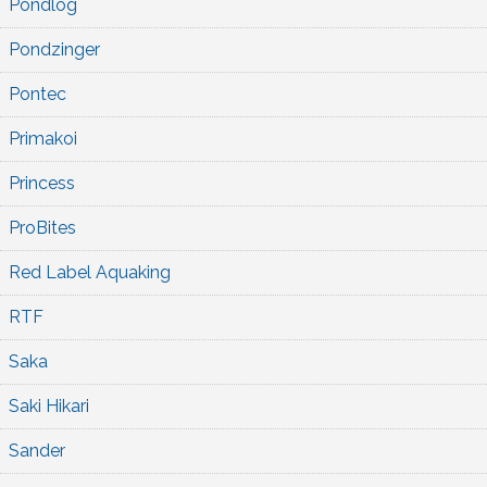
Pondlog
Pondzinger
Pontec
Primakoi
Princess
ProBites
Red Label Aquaking
RTF
Saka
Saki Hikari
Sander