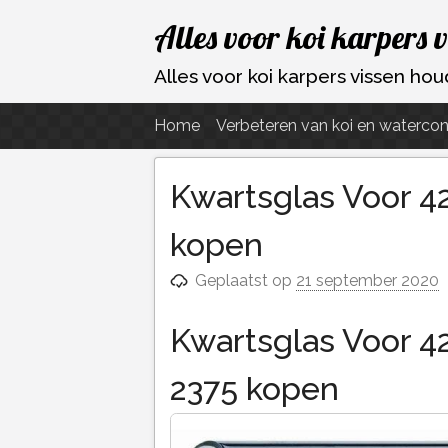
Ga
Alles voor koi karpers 
naar
de
Alles voor koi karpers vissen h
inhoud
Home
Verbeteren van koi en watercon
Kwartsglas Voor 4
kopen
Geplaatst op
21 september 2020
Kwartsglas Voor 4
2375 kopen