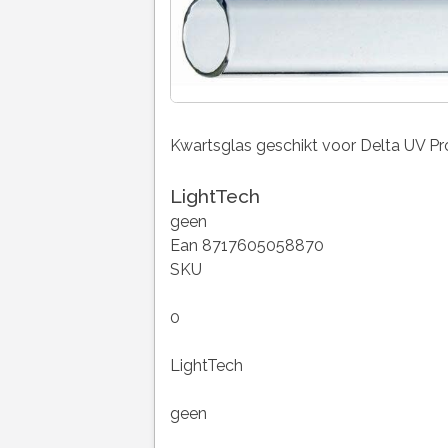
Kwartsglas geschikt voor Delta UV P
LightTech
geen
Ean 8717605058870
SKU
0
LightTech
geen