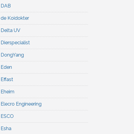
DAB
de Koidokter
Delta UV
Dierspecialist
DongYang
Eden
Effast
Eheim
Elecro Engineering
ESCO
Esha