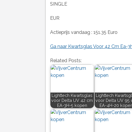
SINGLE
EUR
Actieprijs vandaag : 151.35 Euro
Ga naar Kwartsglas Voor 42 Cm Ea-3h
Related Posts:
Lighttech Kwartsglas
Lighttech Kwartsg
voor Delta UV 42 cm
voor Delta UV 95
EA-3H-5 kopen
EA-4H-20 kope