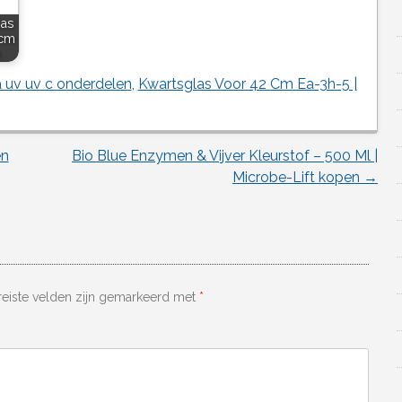
las
 cm
n
a uv uv c onderdelen
,
Kwartsglas Voor 42 Cm Ea-3h-5 |
en
Bio Blue Enzymen & Vijver Kleurstof – 500 Ml |
Microbe-Lift kopen
→
reiste velden zijn gemarkeerd met
*