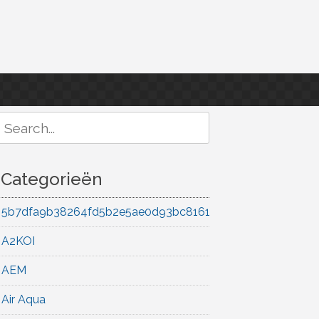
Search
or:
Categorieën
5b7dfa9b38264fd5b2e5ae0d93bc8161
A2KOI
AEM
Air Aqua