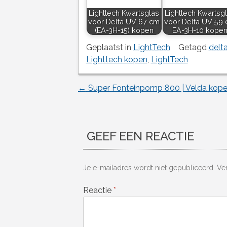
Lighttech Kwartsglas
Lighttech Kwartsg
voor Delta UV 67 cm
voor Delta UV 59
(EA-3H-15) kopen
EA-3H-10 kope
Geplaatst in
LightTech
Getagd
delt
Lighttech kopen
,
LightTech
←
Super Fonteinpomp 800 | Velda kop
Berichtnavigatie
GEEF EEN REACTIE
Je e-mailadres wordt niet gepubliceerd.
Ve
Reactie
*