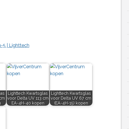
-5 | Lighttech
las
Lighttech Kwartsglas
Lighttech Kwartsglas
 cm
voor Delta UV 113 cm
voor Delta UV 67 cm
n
EA-4H-40 kopen
(EA-4H-15) kopen