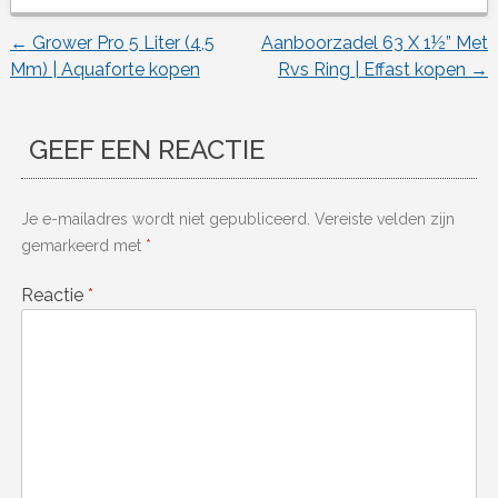
←
Grower Pro 5 Liter (4,5
Aanboorzadel 63 X 1½” Met
Berichtnavigatie
Mm) | Aquaforte kopen
Rvs Ring | Effast kopen
→
GEEF EEN REACTIE
Je e-mailadres wordt niet gepubliceerd.
Vereiste velden zijn
gemarkeerd met
*
Reactie
*