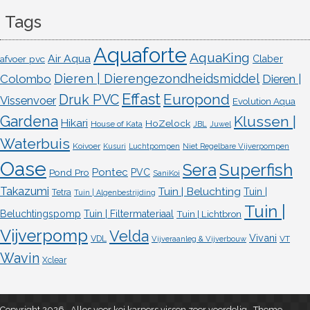
Tags
Aquaforte
AquaKing
Air Aqua
afvoer pvc
Claber
Dieren | Dierengezondheidsmiddel
Colombo
Dieren |
Effast
Europond
Druk PVC
Vissenvoer
Evolution Aqua
Gardena
Klussen |
Hikari
HoZelock
House of Kata
JBL
Juwel
Waterbuis
Koivoer
Kusuri
Luchtpompen
Niet Regelbare Vijverpompen
Oase
Superfish
Sera
Pontec
Pond Pro
PVC
SaniKoi
Takazumi
Tuin | Beluchting
Tuin |
Tetra
Tuin | Algenbestrijding
Tuin |
Beluchtingspomp
Tuin | Filtermateriaal
Tuin | Lichtbron
Vijverpomp
Velda
Vivani
VDL
VT
Vijveraanleg & Vijverbouw
Wavin
Xclear
Copyright 2026 , Alles voor koi karpers vissen zeer voordelig
,
Theme