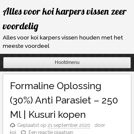
Ga
Alles voor koi karpers vissen zeer
naar
de
voordelig
inhoud
Alles voor koi karpers vissen houden met het
meeste voordeel
Hoofdmenu
Formaline Oplossing
(30%) Anti Parasiet – 250
Ml | Kusuri kopen
Geplaatst op
21 september 2020
door
koi
Een reactie plaatsen