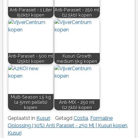
Anti-Parasiet - 1 Liter
Anti-Parasiet - 250 ml
(50kb) kopen
(12,5kb) kopen
Anti-Parasiet - 500 ml
Kusuri Growth
(25kb) kopen
medium 5kg kopen
Multi-Season 1,5 kg
(4-5mm pellets)
Anti-MIX - 250 ml
kopen
(12,5kb) kopen
Geplaatst in
Kusuri
Getagd
Costia
,
Formaline
Oplossing (30%) Anti Parasiet - 250 Ml | Kusuri kopen
,
Kusuri