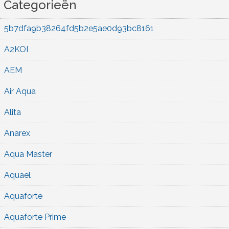
Categorieën
5b7dfa9b38264fd5b2e5ae0d93bc8161
A2KOI
AEM
Air Aqua
Alita
Anarex
Aqua Master
Aquael
Aquaforte
Aquaforte Prime