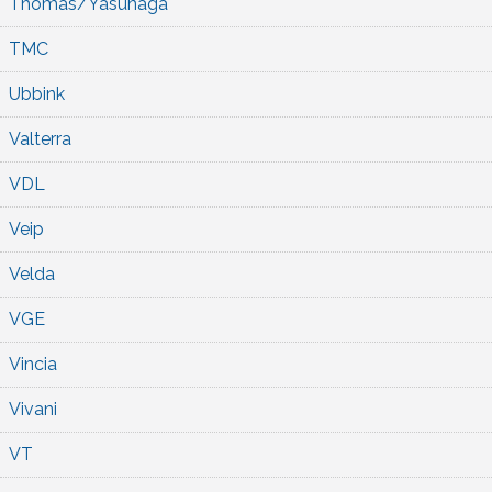
Thomas/Yasunaga
TMC
Ubbink
Valterra
VDL
Veip
Velda
VGE
Vincia
Vivani
VT