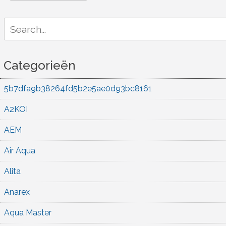
Search
for:
Categorieën
5b7dfa9b38264fd5b2e5ae0d93bc8161
A2KOI
AEM
Air Aqua
Alita
Anarex
Aqua Master