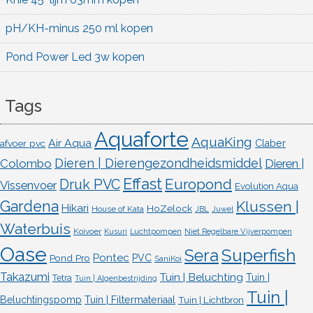
pH/KH-minus 250 ml kopen
Pond Power Led 3w kopen
Tags
Aquaforte
AquaKing
Air Aqua
afvoer pvc
Claber
Dieren | Dierengezondheidsmiddel
Colombo
Dieren |
Effast
Europond
Druk PVC
Vissenvoer
Evolution Aqua
Gardena
Klussen |
Hikari
HoZelock
House of Kata
JBL
Juwel
Waterbuis
Koivoer
Kusuri
Luchtpompen
Niet Regelbare Vijverpompen
Oase
Superfish
Sera
Pontec
Pond Pro
PVC
SaniKoi
Takazumi
Tuin | Beluchting
Tuin |
Tetra
Tuin | Algenbestrijding
Tuin |
Beluchtingspomp
Tuin | Filtermateriaal
Tuin | Lichtbron