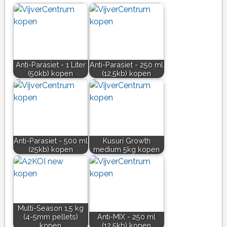
Anti-Parasiet - 1 Liter
Anti-Parasiet - 250 ml
(50kb) kopen
(12,5kb) kopen
Anti-Parasiet - 500 ml
Kusuri Growth
(25kb) kopen
medium 5kg kopen
Multi-Season 1,5 kg
(4-5mm pellets)
Anti-MIX - 250 ml
kopen
(12,5kb) kopen