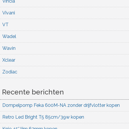
Vincia
Vivani
VT
Wadel
Wavin
Xclear
Zodiac
Recente berichten
Dompelpomp Feka 600M-NA zonder drijfvlotter kopen
Retro Led Bright T5 85cm/39w kopen
Knie 45° lijm 63mm kopen