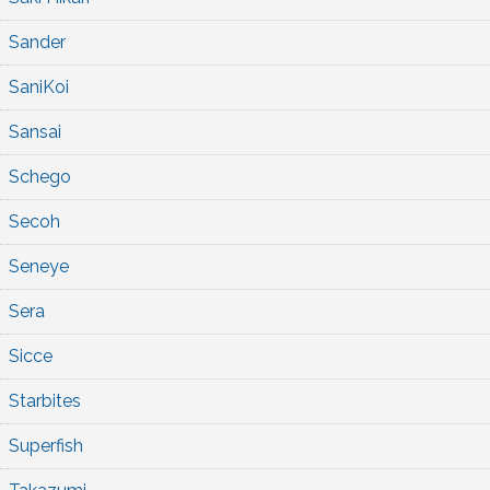
Sander
SaniKoi
Sansai
Schego
Secoh
Seneye
Sera
Sicce
Starbites
Superfish