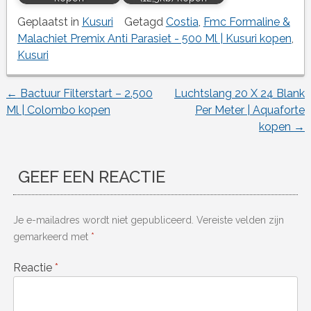
Geplaatst in
Kusuri
Getagd
Costia
,
Fmc Formaline &
Malachiet Premix Anti Parasiet - 500 Ml | Kusuri kopen
,
Kusuri
←
Bactuur Filterstart – 2.500
Luchtslang 20 X 24 Blank
Berichtnavigatie
Ml | Colombo kopen
Per Meter | Aquaforte
kopen
→
GEEF EEN REACTIE
Je e-mailadres wordt niet gepubliceerd.
Vereiste velden zijn
gemarkeerd met
*
Reactie
*