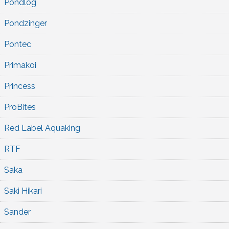
Pondlog
Pondzinger
Pontec
Primakoi
Princess
ProBites
Red Label Aquaking
RTF
Saka
Saki Hikari
Sander