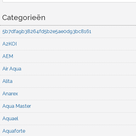
Categorieën
5b7dfa9b38264fd5b2e5ae0d93bc8161
A2KOI
AEM
Air Aqua
Alita
Anarex
Aqua Master
Aquael
Aquaforte