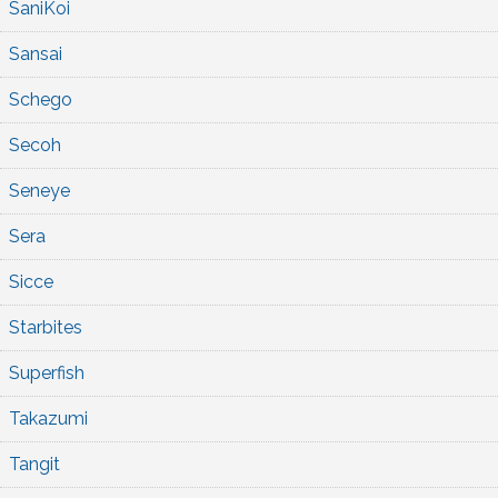
SaniKoi
Sansai
Schego
Secoh
Seneye
Sera
Sicce
Starbites
Superfish
Takazumi
Tangit