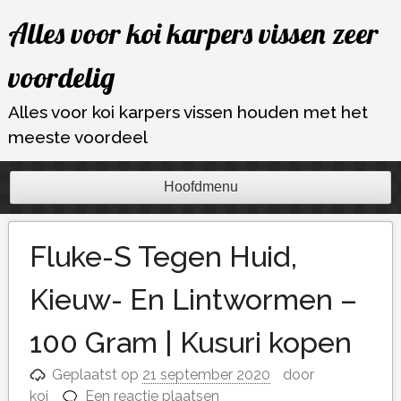
Ga
Alles voor koi karpers vissen zeer
naar
de
voordelig
inhoud
Alles voor koi karpers vissen houden met het
meeste voordeel
Hoofdmenu
Fluke-S Tegen Huid,
Kieuw- En Lintwormen –
100 Gram | Kusuri kopen
Geplaatst op
21 september 2020
door
koi
Een reactie plaatsen