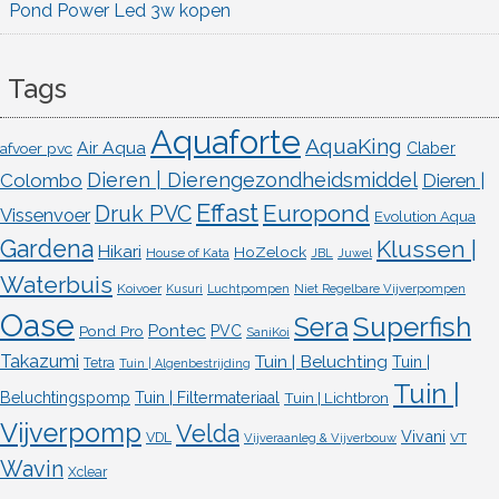
Pond Power Led 3w kopen
Tags
Aquaforte
AquaKing
Air Aqua
afvoer pvc
Claber
Dieren | Dierengezondheidsmiddel
Colombo
Dieren |
Effast
Europond
Druk PVC
Vissenvoer
Evolution Aqua
Gardena
Klussen |
Hikari
HoZelock
House of Kata
JBL
Juwel
Waterbuis
Koivoer
Kusuri
Luchtpompen
Niet Regelbare Vijverpompen
Oase
Superfish
Sera
Pontec
Pond Pro
PVC
SaniKoi
Takazumi
Tuin | Beluchting
Tuin |
Tetra
Tuin | Algenbestrijding
Tuin |
Beluchtingspomp
Tuin | Filtermateriaal
Tuin | Lichtbron
Vijverpomp
Velda
Vivani
VDL
VT
Vijveraanleg & Vijverbouw
Wavin
Xclear