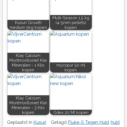
Multi-Season 1,5 kg
Kusuri Growth
(4-5mm pellets)
medium 5kg kopen
kopen
Klay Calcium
Montmorilloniet Klei
Mineralen - 1 Kilo
mycopur 50 ml
kopen
kopen
Klay Calcium
Montmorilloniet Klei
Mineralen - 3 Kilo
kopen
Gdex 20 Ml kopen
Geplaatst in
Kusuri
Getagd
Fluke-S Tegen Huid
,
huid