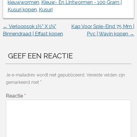
kieuwwormen
,
Kieuw- En Lintwormen - 100 Gram |
Kusuri kopen
,
Kusuri
←
Verloopsok 1½” X 1¼”
Kap Voor Spie-Eind 75 Mm |
Berichtnavigatie
Binnendraad | Effast kopen
Pvc | Wavin kopen
→
GEEF EEN REACTIE
Je e-mailadres wordt niet gepubliceerd.
Vereiste velden zijn
gemarkeerd met
*
Reactie
*