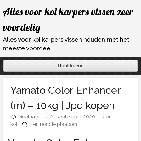
Ga
Alles voor koi karpers vissen zeer
naar
de
voordelig
inhoud
Alles voor koi karpers vissen houden met het
meeste voordeel
Hoofdmenu
Yamato Color Enhancer
(m) – 10kg | Jpd kopen
Geplaatst op
21 september 2020
door
koi
Een reactie plaatsen