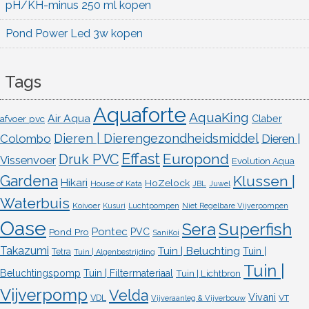
pH/KH-minus 250 ml kopen
Pond Power Led 3w kopen
Tags
Aquaforte
AquaKing
Air Aqua
afvoer pvc
Claber
Dieren | Dierengezondheidsmiddel
Colombo
Dieren |
Effast
Europond
Druk PVC
Vissenvoer
Evolution Aqua
Gardena
Klussen |
Hikari
HoZelock
House of Kata
JBL
Juwel
Waterbuis
Koivoer
Kusuri
Luchtpompen
Niet Regelbare Vijverpompen
Oase
Superfish
Sera
Pontec
Pond Pro
PVC
SaniKoi
Takazumi
Tuin | Beluchting
Tuin |
Tetra
Tuin | Algenbestrijding
Tuin |
Beluchtingspomp
Tuin | Filtermateriaal
Tuin | Lichtbron
Vijverpomp
Velda
Vivani
VDL
VT
Vijveraanleg & Vijverbouw