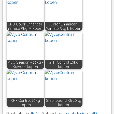
JPD Color Enhancer
Color Enhancer
Yamato 5kg M kopen
Yamato 5kg L kopen
Multi Season - 10kg -
GH+ Control 10kg
Koivoer kopen
kopen
KH+ Control 10kg
Stabilopond Kh 10kg
kopen
kopen
Geplaatst in
JPD
Getagd
japan pet design
,
JPD
,