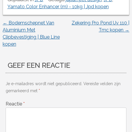
Yamato Color Enhancer (m) - 10kg | Jpd kopen
←
Bodemschepnet Van
Zekering Pro Pond Uv 110 |
Berichtnavigatie
Aluminium Met
Tmc kopen
→
Clipbevestiging | Blue Line
kopen
GEEF EEN REACTIE
Je e-mailadres wordt niet gepubliceerd.
Vereiste velden zijn
gemarkeerd met
*
Reactie
*