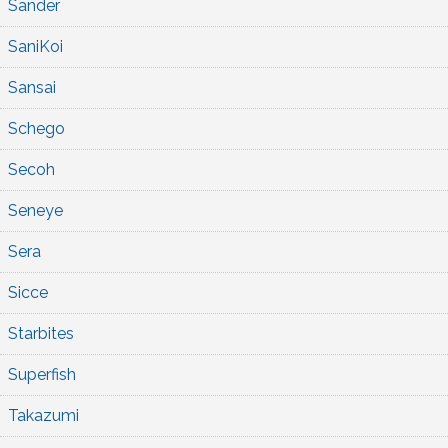
Sander
SaniKoi
Sansai
Schego
Secoh
Seneye
Sera
Sicce
Starbites
Superfish
Takazumi