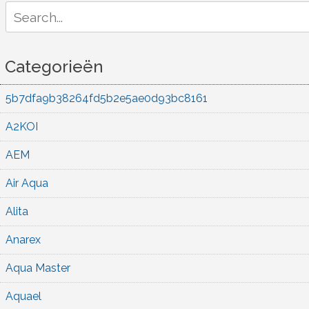
Search
for:
Categorieën
5b7dfa9b38264fd5b2e5ae0d93bc8161
A2KOI
AEM
Air Aqua
Alita
Anarex
Aqua Master
Aquael