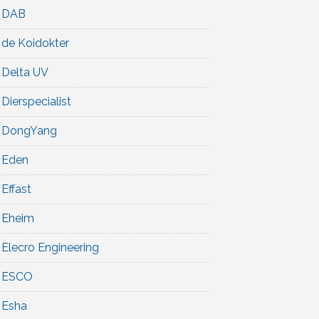
DAB
de Koidokter
Delta UV
Dierspecialist
DongYang
Eden
Effast
Eheim
Elecro Engineering
ESCO
Esha