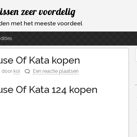
vissen zeer voordelig
ouden met het meeste voordeel
dities
ouse Of Kata kopen
f
door
koi
Een reactie plaatsen
ouse Of Kata 124 kopen