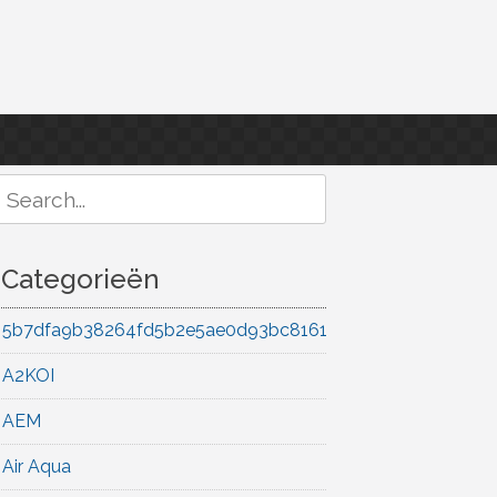
Search
or:
Categorieën
5b7dfa9b38264fd5b2e5ae0d93bc8161
A2KOI
AEM
Air Aqua