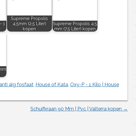
Supreme Propolis
- 1
4,5mm (2,5 Liter)
Supreme Propolis 4,5
kopen
mm (7,5 Liter) kopen
5mm
anti alg fosfaat
,
House of Kata
,
Oxy-P - 1 Kilo | House
Schuifkraan 90 Mm | Pvc | Valterra kopen
→