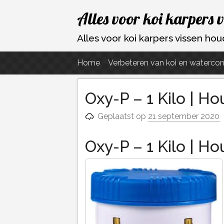
Ga
Alles voor koi karpers 
naar
de
Alles voor koi karpers vissen h
inhoud
Home
Verbeteren van koi en watercon
Oxy-P – 1 Kilo | H
Geplaatst op
21 september 2020
Oxy-P – 1 Kilo | H