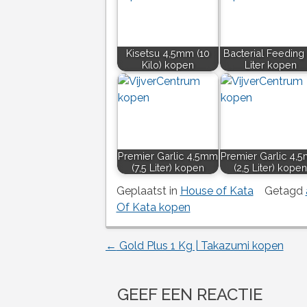
Kisetsu 4,5mm (10
Bacterial Feeding 
Kilo) kopen
Liter kopen
Premier Garlic 4,5mm
Premier Garlic 4,
(7,5 Liter) kopen
(2,5 Liter) kopen
Geplaatst in
House of Kata
Getagd
Of Kata kopen
←
Gold Plus 1 Kg | Takazumi kopen
Berichtnavigatie
GEEF EEN REACTIE