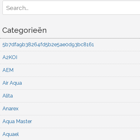
Search
for:
Categorieën
5b7dfa9b38264fd5b2e5ae0d93bc8161
A2KOI
AEM
Air Aqua
Alita
Anarex
Aqua Master
Aquael