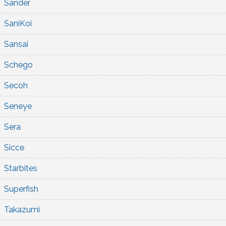
Sander
SaniKoi
Sansai
Schego
Secoh
Seneye
Sera
Sicce
Starbites
Superfish
Takazumi