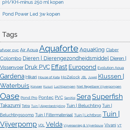
pH/KH-minus 250 ml kopen
Pond Power Led 3w kopen
Tags
Aquaforte
AquaKing
Air Aqua
afvoer pvc
Claber
Dieren | Dierengezondheidsmiddel
Colombo
Dieren |
Effast
Europond
Druk PVC
Vissenvoer
Evolution Aqua
Gardena
Klussen |
Hikari
HoZelock
House of Kata
JBL
Juwel
Waterbuis
Koivoer
Kusuri
Luchtpompen
Niet Regelbare Vijverpompen
Oase
Superfish
Sera
Pontec
Pond Pro
PVC
SaniKoi
Takazumi
Tuin | Beluchting
Tuin |
Tetra
Tuin | Algenbestrijding
Tuin |
Beluchtingspomp
Tuin | Filtermateriaal
Tuin | Lichtbron
Vijverpomp
Velda
Vivani
VDL
VT
Vijveraanleg & Vijverbouw