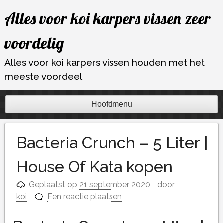
Ga
Alles voor koi karpers vissen zeer
naar
de
voordelig
inhoud
Alles voor koi karpers vissen houden met het
meeste voordeel
Hoofdmenu
Bacteria Crunch – 5 Liter |
House Of Kata kopen
Geplaatst op
21 september 2020
door
koi
Een reactie plaatsen