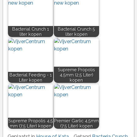
Bacterial Crunch 1
Bacterial Crunch 5
liter kopen
liter kopen
Supreme Propolis
Bacterial Feeding - 1
4,5mm (2,5 Liter)
Liter kopen
kopen
Supreme Propolis 4,5
Premier Garlic 4,5mm
mm (7,5 Liter) kopen
(7,5 Liter) kopen
Geplaatst in
House of Kata
Getagd
Bacteria Crunch