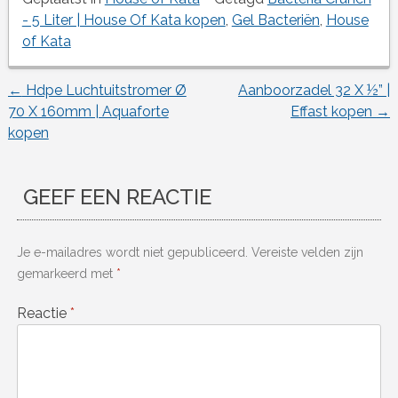
- 5 Liter | House Of Kata kopen
,
Gel Bacteriën
,
House
of Kata
←
Hdpe Luchtuitstromer Ø
Aanboorzadel 32 X ½” |
Berichtnavigatie
70 X 160mm | Aquaforte
Effast kopen
→
kopen
GEEF EEN REACTIE
Je e-mailadres wordt niet gepubliceerd.
Vereiste velden zijn
gemarkeerd met
*
Reactie
*