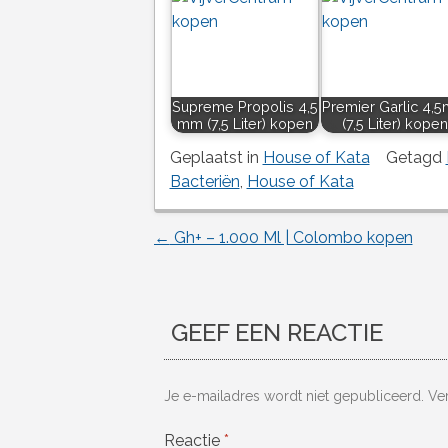
Supreme Propolis 4,5
Premier Garlic 4,
mm (7,5 Liter) kopen
(7,5 Liter) kopen
Geplaatst in
House of Kata
Getagd
Bacteriën
,
House of Kata
←
Gh+ – 1.000 Ml | Colombo kopen
Berichtnavigatie
GEEF EEN REACTIE
Je e-mailadres wordt niet gepubliceerd.
Ve
Reactie
*