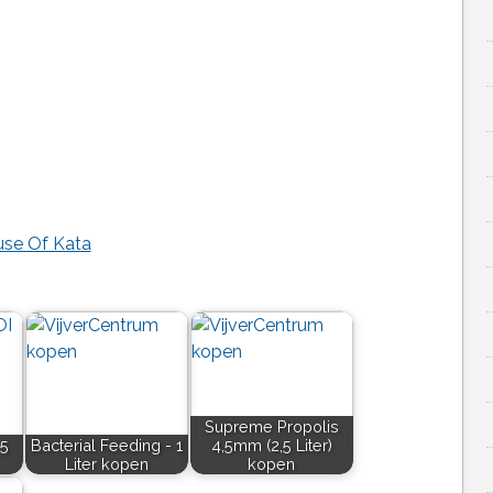
ouse Of Kata
Supreme Propolis
 5
Bacterial Feeding - 1
4,5mm (2,5 Liter)
Liter kopen
kopen