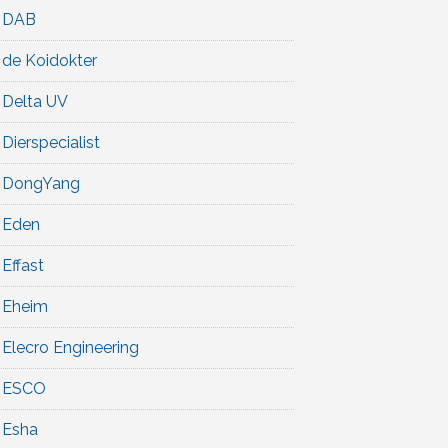
DAB
de Koidokter
Delta UV
Dierspecialist
DongYang
Eden
Effast
Eheim
Elecro Engineering
ESCO
Esha