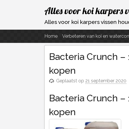
Ga
Alles voor koi karpers 
naar
de
Alles voor koi karpers vissen h
inhoud
Home
Verbeteren van koi en watercon
Bacteria Crunch – 
kopen
Geplaatst op
21 september 2020
Bacteria Crunch – 1
kopen