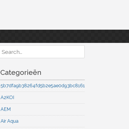
Search
or:
Categorieën
5b7dfa9b38264fd5b2e5ae0d93bc8161
A2KOI
AEM
Air Aqua