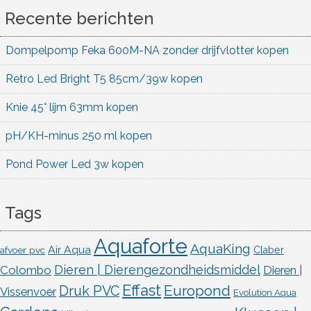
Recente berichten
Dompelpomp Feka 600M-NA zonder drijfvlotter kopen
Retro Led Bright T5 85cm/39w kopen
Knie 45° lijm 63mm kopen
pH/KH-minus 250 ml kopen
Pond Power Led 3w kopen
Tags
Aquaforte
AquaKing
Air Aqua
afvoer pvc
Claber
Dieren | Dierengezondheidsmiddel
Colombo
Dieren |
Effast
Europond
Druk PVC
Vissenvoer
Evolution Aqua