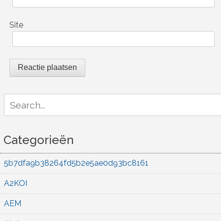
Site
Search
for:
Categorieën
5b7dfa9b38264fd5b2e5ae0d93bc8161
A2KOI
AEM