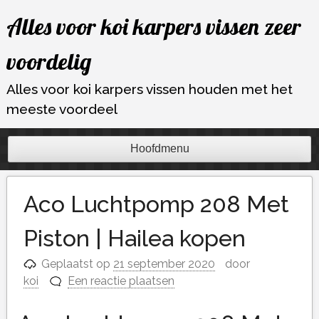
Ga
Alles voor koi karpers vissen zeer
naar
de
voordelig
inhoud
Alles voor koi karpers vissen houden met het
meeste voordeel
Hoofdmenu
Aco Luchtpomp 208 Met
Piston | Hailea kopen
Geplaatst op
21 september 2020
door
koi
Een reactie plaatsen