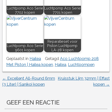
Luchtpomp Aco Serie
Luchtpomp Aco Serie
7702 kopen
7701 kopen
Reparatieset voor
Luchtpomp Aco Serie
Piston Luchtpomp
9601 kopen
LA-28 kopen
Geplaatst in
Hailea
Getagd
Aco Luchtpomp 208
Met Piston | Hailea kopen
,
Hailea
,
Luchtpompen
←
Excellent All-Round 6mm
Kruisstuk Lijm 32mm | Effast
Berichtnavigatie
(3 Liter) | Sanikoi kopen
kopen
→
GEEF EEN REACTIE